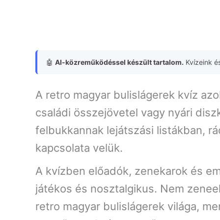
🤖
AI-közreműködéssel készült tartalom.
Kvízeink és
A retro magyar bulislágerek kvíz azo
családi összejövetel vagy nyári disz
felbukkannak lejátszási listákban, 
kapcsolata velük.
A kvízben előadók, zenekarok és emb
játékos és nosztalgikus. Nem zenee
retro magyar bulislágerek világa, m