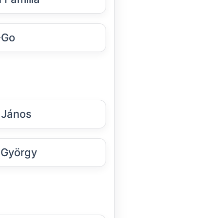
-Go
 János
 György