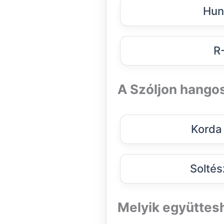
Hun
R
A Szóljon hango
Korda
Soltés
Melyik együttes