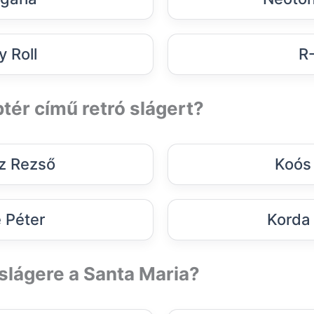
y Roll
R
ptér című retró slágert?
z Rezső
Koós
 Péter
Korda
slágere a Santa Maria?