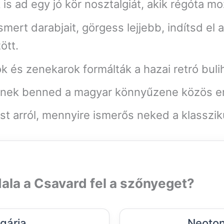
is ad egy jó kör nosztalgiát, akik régóta 
ert darabjait, görgess lejjebb, indítsd el 
ött.
k és zenekarok formálták a hazai retró buli
élnek benned a magyar könnyűzene közös e
st arról, mennyire ismerős neked a klasszik
ala a Csavard fel a szőnyeget?
gária
Neoton