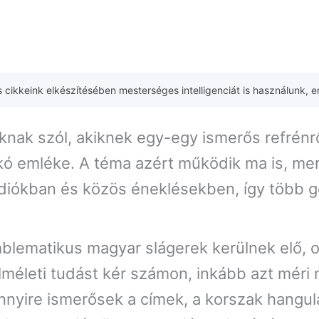
 cikkeink elkészítésében mesterséges intelligenciát is használunk, e
knak szól, akiknek egy-egy ismerős refrénrő
kó emléke. A téma azért működik ma is, mert 
rádiókban és közös éneklésekben, így több 
lematikus magyar slágerek kerülnek elő, o
lméleti tudást kér számon, inkább azt méri
ennyire ismerősek a címek, a korszak hangul