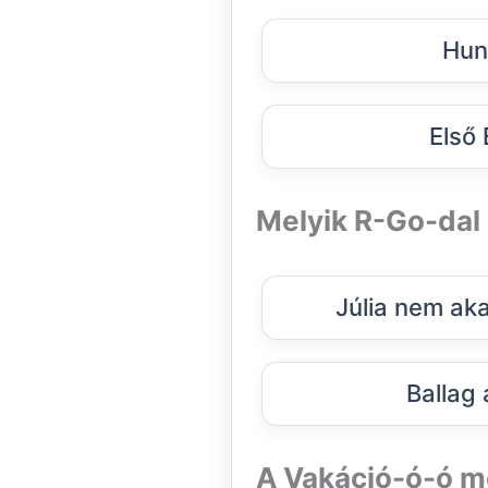
Hun
Első
Melyik R-Go-dal 
Júlia nem aka
Ballag
A Vakáció-ó-ó m