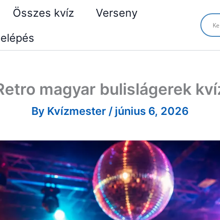
Összes kvíz
Verseny
elépés
Retro magyar bulislágerek kví
By
Kvízmester
/
június 6, 2026