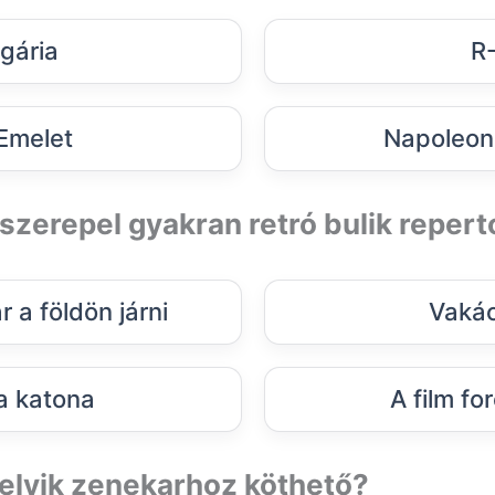
gária
R
 Emelet
Napoleon
szerepel gyakran retró bulik reper
r a földön járni
Vakác
 a katona
A film fo
elyik zenekarhoz köthető?