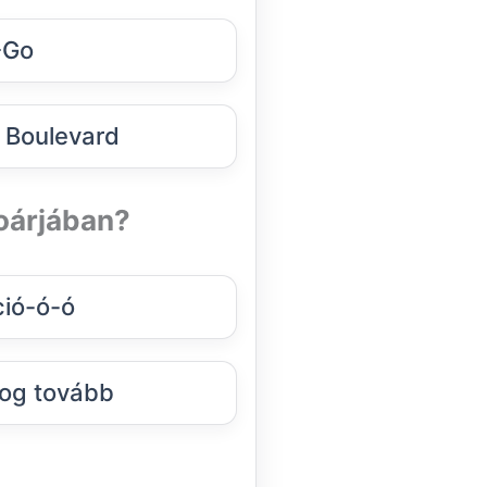
-Go
 Boulevard
toárjában?
ió-ó-ó
rog tovább