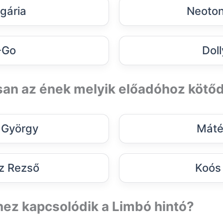
gária
Neoton
-Go
Doll
san az ének melyik előadóhoz kötőd
 György
Máté
z Rezső
Koós
hez kapcsolódik a Limbó hintó?