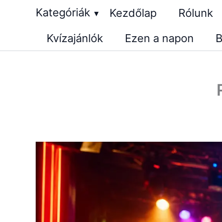
Skip
Kategóriák
Kezdőlap
Rólunk
▾
to
Kvízajánlók
Ezen a napon
B
content