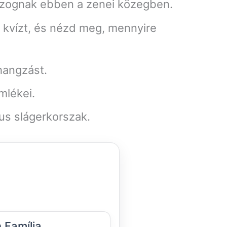
mozognak ebben a zenei közegben.
a kvízt, és nézd meg, mennyire
hangzást.
mlékei.
us slágerkorszak.
 Família