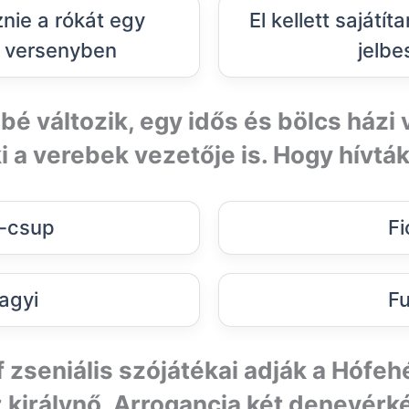
znie a rókát egy
El kellett sajátít
 versenyben
jelbe
bé változik, egy idős és bölcs házi
i a verebek vezetője is. Hogy hívták
-csup
Fi
agyi
Fu
zseniális szójátékai adják a Hófeh
 királynő, Arrogancia két denevérké