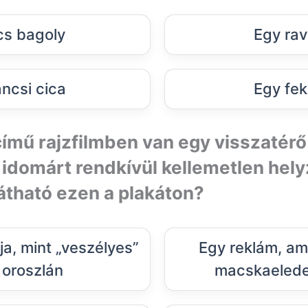
cs bagoly
Egy rav
áncsi cica
Egy fek
című rajzfilmben van egy visszatérő
 idomárt rendkívül kellemetlen hel
átható ezen a plakáton?
ja, mint „veszélyes”
Egy reklám, am
 oroszlán
macskaeledel