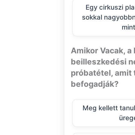
Egy cirkuszi pl
sokkal nagyobbn
mint
Amikor Vacak, a 
beilleszkedési 
próbatétel, amit 
befogadják?
Meg kellett tanu
üreg