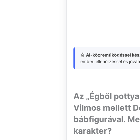
🤖
AI-közreműködéssel kész
emberi ellenőrzéssel és jóvá
Az „Égből pottya
Vilmos mellett D
bábfigurával. Me
karakter?