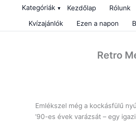
Skip
Kategóriák
Kezdőlap
Rólunk
▾
to
Kvízajánlók
Ezen a napon
B
content
Retro M
Emlékszel még a kockásfülű nyúlr
’90-es évek varázsát – egy igazi