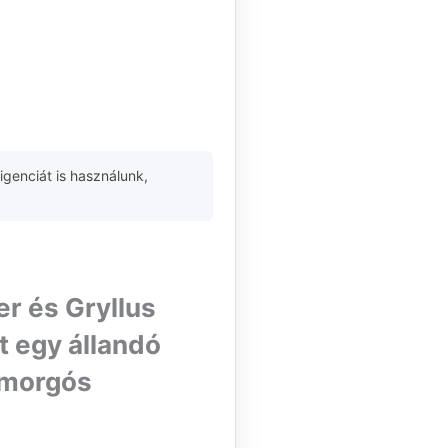
igenciát is használunk,
r és Gryllus
t egy állandó
é morgós