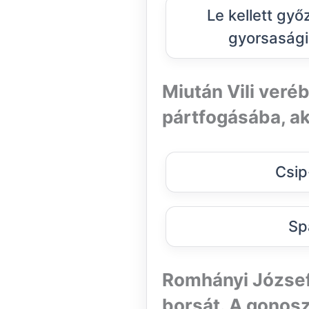
Le kellett győ
gyorsasági
Miután Vili veréb
pártfogásába, ak
Csip
Sp
Romhányi József 
borsát. A gonosz