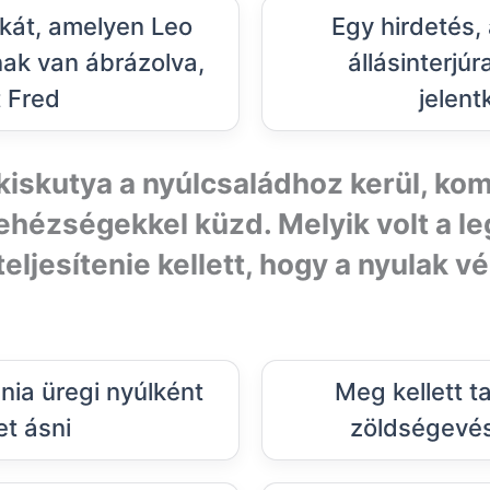
akát, amelyen Leo
Egy hirdetés,
ak van ábrázolva,
állásinterjúr
 Fred
jelent
kiskutya a nyúlcsaládhoz kerül, ko
nehézségekkel küzd. Melyik volt a 
teljesítenie kellett, hogy a nyulak v
lnia üregi nyúlként
Meg kellett ta
et ásni
zöldségevé