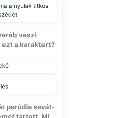
ania a nyulak titkos
szédét
 veréb veszi
 ezt a karaktert?
ckó
les
ér paródia savát-
met tartott. Mi