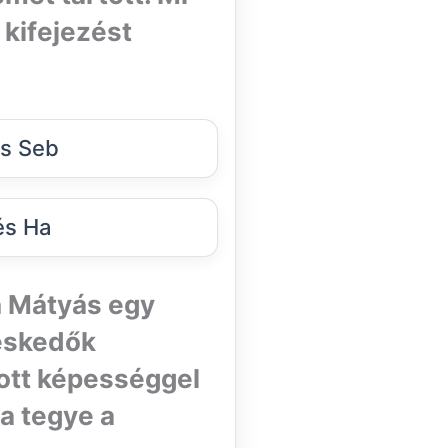
 kifejezést
és Seb
és Ha
n Mátyás egy
reskedők
ott képességgel
ra tegye a