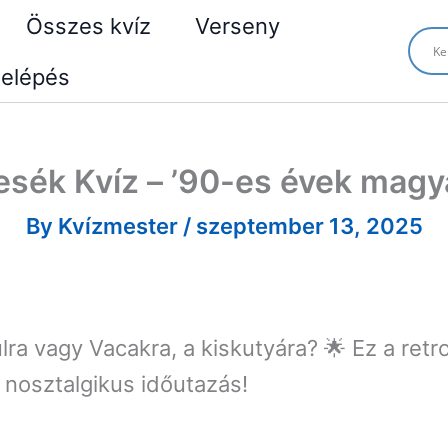
Összes kvíz
Verseny
elépés
esék Kvíz – ’90-es évek magy
By
Kvízmester
/
szeptember 13, 2025
a vagy Vacakra, a kiskutyára? 🌟 Ez a retro
 nosztalgikus időutazás!