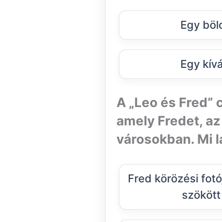
Egy böl
Egy kív
A „Leo és Fred” 
amely Fredet, az
városokban. Mi l
Fred körözési fotó
szökött