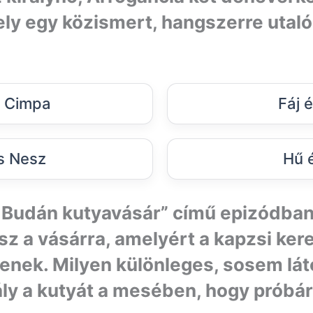
ely egy közismert, hangszerre utaló
s Cimpa
Fáj 
és Nesz
Hű 
t Budán kutyavásár” című epizódba
isz a vásárra, amelyért a kapzsi ke
enek. Milyen különleges, sosem lát
rály a kutyát a mesében, hogy próbá