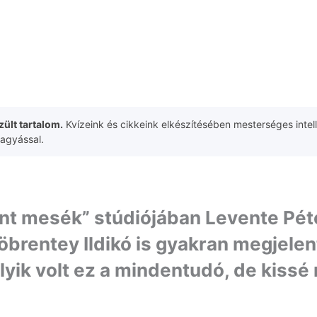
ült tartalom.
Kvízeink és cikkeink elkészítésében mesterséges intell
hagyással.
nt mesék” stúdiójában Levente Péte
öbrentey Ildikó is gyakran megjelen
lyik volt ez a mindentudó, de kiss