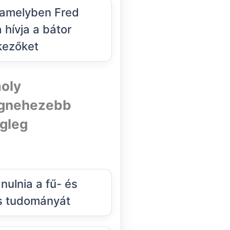
 amelyben Fred
a hívja a bátor
kezőket
moly
legnehezebb
égleg
nulnia a fű- és
s tudományát