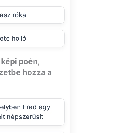
asz róka
ete holló
 képi poén,
yzetbe hozza a
elyben Fred egy
t népszerűsít