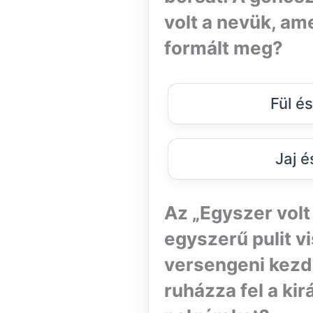
volt a nevük, am
formált meg?
Fül é
Jaj 
Az „Egyszer vol
egyszerű pulit v
versengeni kezd
ruházza fel a ki