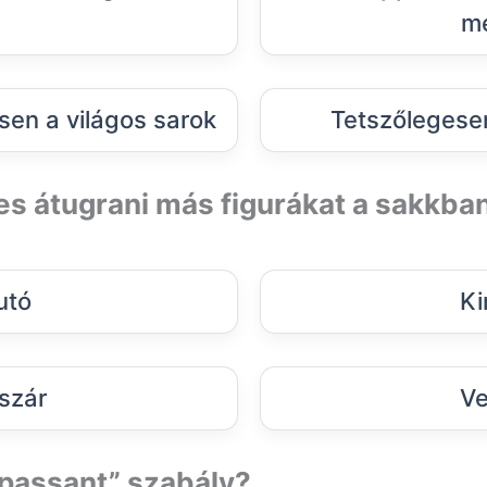
m
ssen a világos sarok
Tetszőlegesen
es átugrani más figurákat a sakkba
utó
Ki
szár
Ve
n passant” szabály?