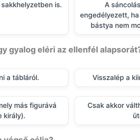
t sakkhelyzetben is.
A sáncolás
engedélyezett, ha 
bástya nem mo
gy gyalog eléri az ellenfél alapsorát
ni a tábláról.
Visszalép a ki
mely más figurává
Csak akkor válth
 király).
üt
 végső célja?