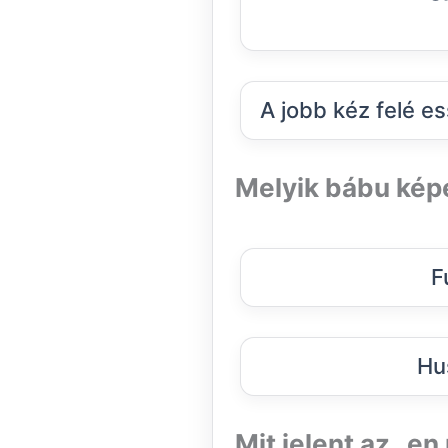
A jobb kéz felé e
Melyik bábu kép
F
Hu
Mit jelent az „e