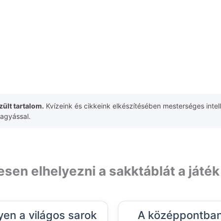
ült tartalom.
Kvízeink és cikkeink elkészítésében mesterséges intell
hagyással.
esen elhelyezni a sakktáblát a játé
gyen a világos sarok
A középpontban 