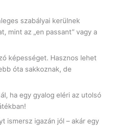
nleges szabályai kerülnek
t, mint az „en passant” vagy a
hozó képességet. Hasznos lehet
gebb óta sakkoznak, de
l, ha egy gyalog eléri az utolsó
átékban!
lyt ismersz igazán jól – akár egy