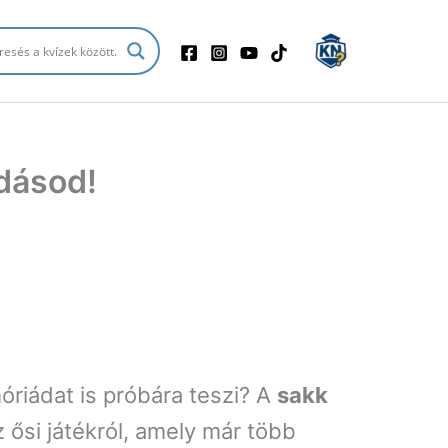
udásod!
riádat is próbára teszi? A
sakk
 ősi játékról, amely már több