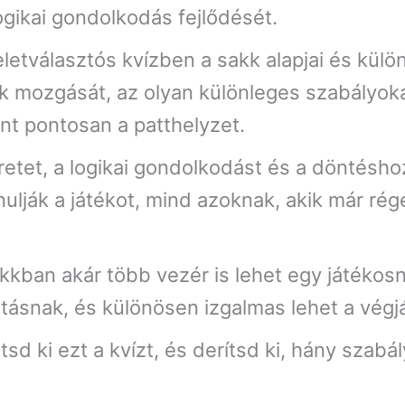
gikai gondolkodás fejlődését.
letválasztós kvízben a sakk alapjai és külö
rák mozgását, az olyan különleges szabályoka
ent pontosan a patthelyzet.
meretet, a logikai gondolkodást és a döntés
ulják a játékot, mind azoknak, akik már ré
.
kkban akár több vezér is lehet egy játékosná
tatásnak, és különösen izgalmas lehet a végj
tsd ki ezt a kvízt, és derítsd ki, hány szabá