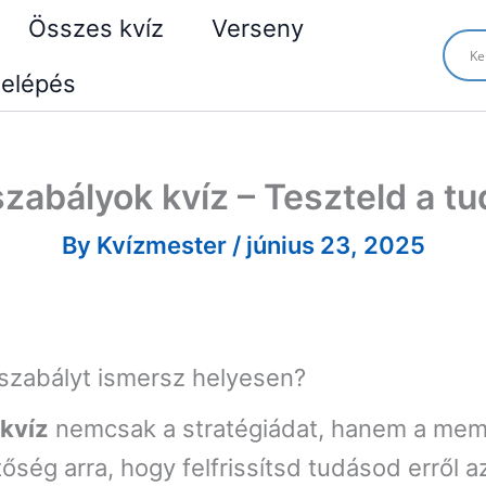
Összes kvíz
Verseny
elépés
zabályok kvíz – Teszteld a t
By
Kvízmester
/
június 23, 2025
szabályt ismersz helyesen?
kvíz
nemcsak a stratégiádat, hanem a memó
ség arra, hogy felfrissítsd tudásod erről az