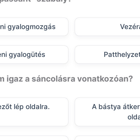
ni gyalogmozgás
Vezér
ni gyalogütés
Patthelyzet
em igaz a sáncolásra vonatkozóan?
ezőt lép oldalra.
A bástya átkerü
olda