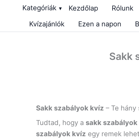
Skip
Kategóriák
Kezdőlap
Rólunk
▾
to
Kvízajánlók
Ezen a napon
B
content
Sakk s
Sakk szabályok kvíz
– Te hány 
Tudtad, hogy a
sakk szabályok 
szabályok kvíz
egy remek lehető