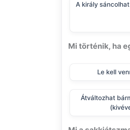
A király sáncolha
Mi történik, ha e
Le kell ven
Átváltozhat bár
(kivéve
Mi a sakkjátszma