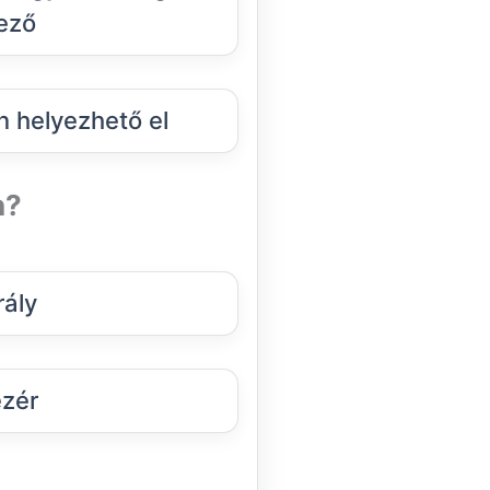
ező
 helyezhető el
n?
rály
zér