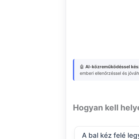
🤖
AI-közreműködéssel kész
emberi ellenőrzéssel és jóvá
Hogyan kell hely
A bal kéz felé le