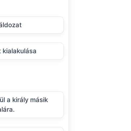
áldozat
 kialakulása
l a király másik
lára.