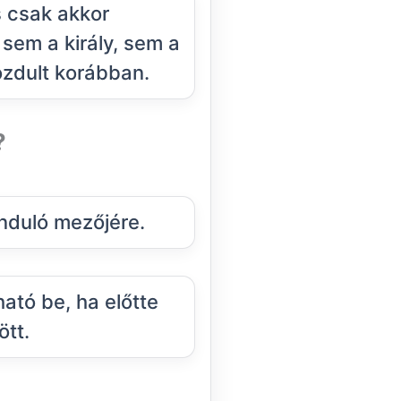
 csak akkor
sem a király, sem a
zdult korábban.
?
induló mezőjére.
ató be, ha előtte
ött.