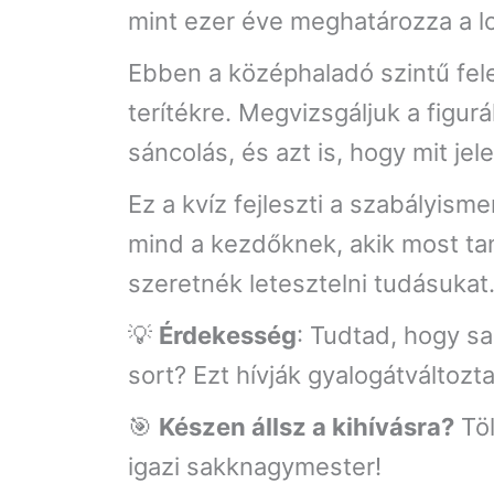
mint ezer éve meghatározza a lo
Ebben a középhaladó szintű fele
terítékre. Megvizsgáljuk a figu
sáncolás, és azt is, hogy mit jel
Ez a kvíz fejleszti a szabályis
mind a kezdőknek, akik most tan
szeretnék letesztelni tudásukat
💡
Érdekesség
: Tudtad, hogy sa
sort? Ezt hívják gyalogátváltoz
🎯
Készen állsz a kihívásra?
Töl
igazi sakknagymester!