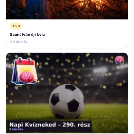
⭐
5,0
Szent Iván éji kvíz
4 értékelés