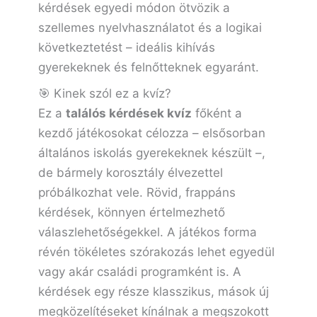
kérdések egyedi módon ötvözik a
szellemes nyelvhasználatot és a logikai
következtetést – ideális kihívás
gyerekeknek és felnőtteknek egyaránt.
🎯 Kinek szól ez a kvíz?
Ez a
találós kérdések kvíz
főként a
kezdő játékosokat célozza – elsősorban
általános iskolás gyerekeknek készült –,
de bármely korosztály élvezettel
próbálkozhat vele. Rövid, frappáns
kérdések, könnyen értelmezhető
válaszlehetőségekkel. A játékos forma
révén tökéletes szórakozás lehet egyedül
vagy akár családi programként is. A
kérdések egy része klasszikus, mások új
megközelítéseket kínálnak a megszokott