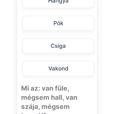
Hangya
Pók
Csiga
Vakond
Mi az: van füle,
mégsem hall, van
szája, mégsem