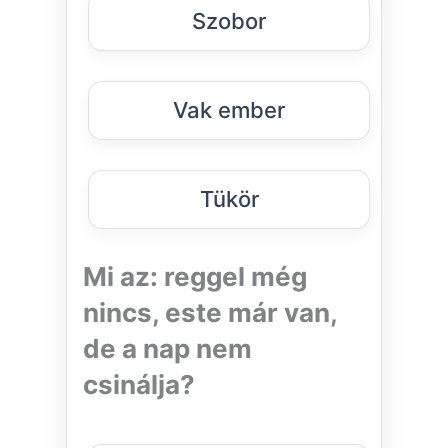
Szobor
Vak ember
Tükör
Mi az: reggel még
nincs, este már van,
de a nap nem
csinálja?