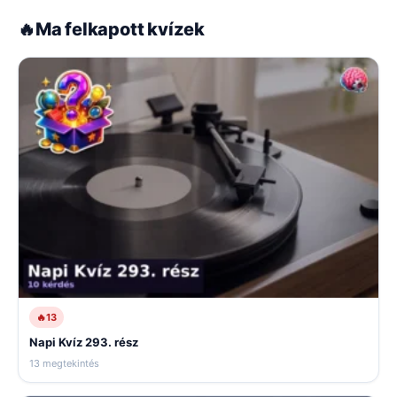
🔥
Ma felkapott kvízek
🔥
13
Napi Kvíz 293. rész
13 megtekintés