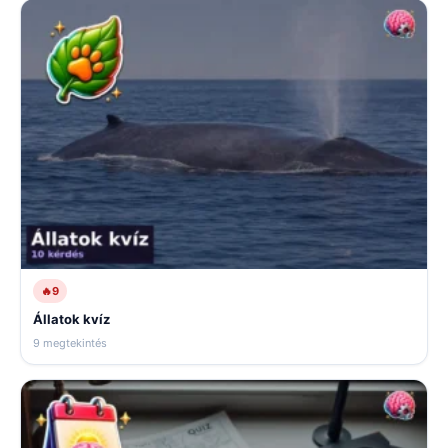
🔥
9
Állatok kvíz
9 megtekintés