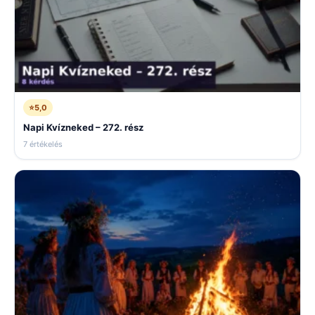
⭐
5,0
Napi Kvízneked – 272. rész
7 értékelés