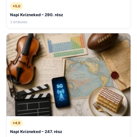
⭐
5,0
Napi Kvízneked – 290. rész
3 értékelés
⭐
4,9
Napi Kvízneked – 247. rész