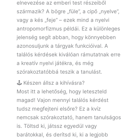
elnevezése az emberi test részeiből
származik? A bögre „füle”, a cipő „nyelve”,
vagy a kés „feje” – ezek mind a nyelvi
antropomorfizmus példái. Ez a különleges
jelenség segít abban, hogy könnyebben
azonosuljunk a tárgyak funkcióival. A
találós kérdések kiválóan rámutatnak erre
a kreatív nyelvi játékra, és még
szórakoztatóbbá teszik a tanulást.
🕹️ Készen állsz a kihívásra?
Most itt a lehetőség, hogy leteszteld
magad! Vajon mennyi találós kérdést
tudsz megfejteni elsőre? Ez a kvíz
nemcsak szórakoztató, hanem tanulságos
is. Töltsd ki, játssz egyedül vagy
barátokkal, és derítsd ki, ki a legjobb