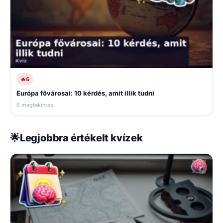
🔥
6
Európa fővárosai: 10 kérdés, amit illik tudni
6 megtekintés
🌟
Legjobbra értékelt kvízek