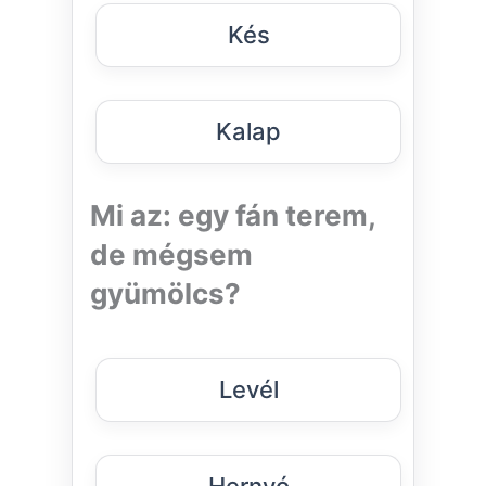
Kés
Kalap
Mi az: egy fán terem,
de mégsem
gyümölcs?
Levél
Hernyó