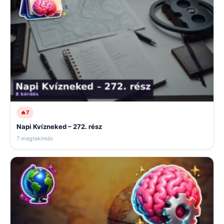
🔥
7
Napi Kvízneked – 272. rész
7 megtekintés