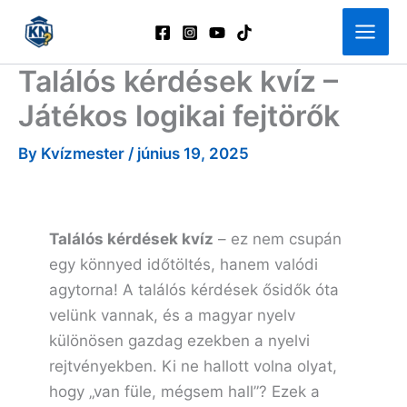
Skip
to
content
Találós kérdések kvíz –
Játékos logikai fejtörők
By
Kvízmester
/
június 19, 2025
Találós kérdések kvíz
– ez nem csupán
egy könnyed időtöltés, hanem valódi
agytorna! A találós kérdések ősidők óta
velünk vannak, és a magyar nyelv
különösen gazdag ezekben a nyelvi
rejtvényekben. Ki ne hallott volna olyat,
hogy „van füle, mégsem hall”? Ezek a