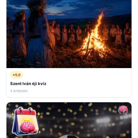
⭐
5,0
Szent Iván éji kvíz
4 értékelés