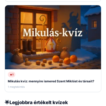
🔥
1
Mikulás kvíz: mennyire ismered Szent Miklóst és társait?
1 megtekintés
🌟
Legjobbra értékelt kvízek