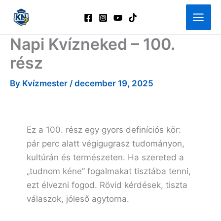
Skip
to
content
Napi Kvízneked – 100.
rész
By
Kvízmester
/
december 19, 2025
Ez a 100. rész egy gyors definíciós kör:
pár perc alatt végigugrasz tudományon,
kultúrán és természeten. Ha szereted a
„tudnom kéne” fogalmakat tisztába tenni,
ezt élvezni fogod. Rövid kérdések, tiszta
válaszok, jóleső agytorna.