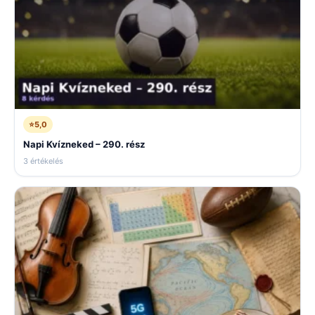
⭐
5,0
Napi Kvízneked – 290. rész
3 értékelés