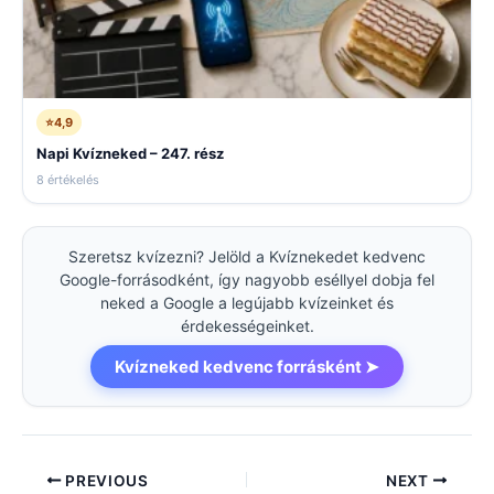
⭐
4,9
Napi Kvízneked – 247. rész
8 értékelés
Szeretsz kvízezni? Jelöld a Kvíznekedet kedvenc
Google-forrásodként, így nagyobb eséllyel dobja fel
neked a Google a legújabb kvízeinket és
érdekességeinket.
Kvízneked kedvenc forrásként ➤
PREVIOUS
NEXT