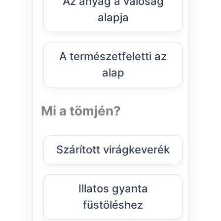
Az anyag a valóság
alapja
A természetfeletti az
alap
Mi a tömjén?
Szárított virágkeverék
Illatos gyanta
füstöléshez