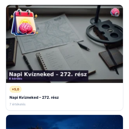
⭐
5,0
Napi Kvízneked – 272. rész
7 értékelés