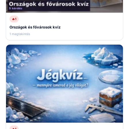
🔥
1
Országok és fővárosok kvíz
1 megtekintés
🔥
1