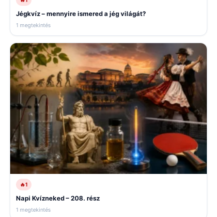
Jégkvíz – mennyire ismered a jég világát?
1 megtekintés
🔥
1
Napi Kvízneked – 208. rész
1 megtekintés