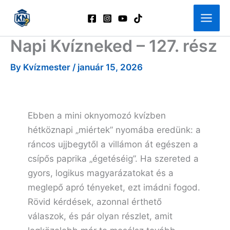
Skip
to
content
Napi Kvízneked – 127. rész
By
Kvízmester
/
január 15, 2026
Ebben a mini oknyomozó kvízben
hétköznapi „miértek” nyomába eredünk: a
ráncos ujjbegytől a villámon át egészen a
csípős paprika „égetéséig”. Ha szereted a
gyors, logikus magyarázatokat és a
meglepő apró tényeket, ezt imádni fogod.
Rövid kérdések, azonnal érthető
válaszok, és pár olyan részlet, amit