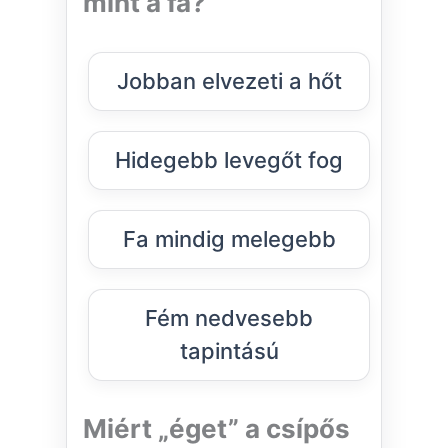
mint a fa?
Jobban elvezeti a hőt
Hidegebb levegőt fog
Fa mindig melegebb
Fém nedvesebb
tapintású
Miért „éget” a csípős