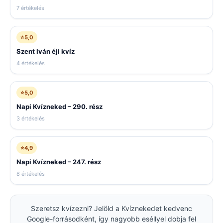
7 értékelés
⭐
5,0
Szent Iván éji kvíz
4 értékelés
⭐
5,0
Napi Kvízneked – 290. rész
3 értékelés
⭐
4,9
Napi Kvízneked – 247. rész
8 értékelés
Szeretsz kvízezni? Jelöld a Kvíznekedet kedvenc
Google-forrásodként, így nagyobb eséllyel dobja fel