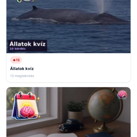
🔥
13
Állatok kvíz
13 megtekintés