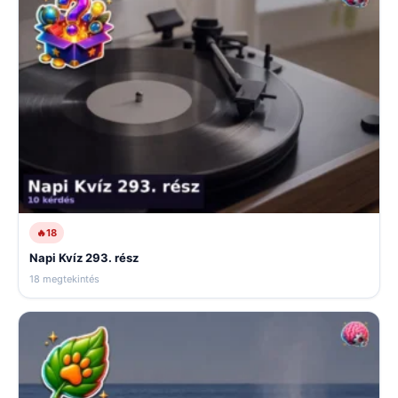
🔥
18
Napi Kvíz 293. rész
18 megtekintés