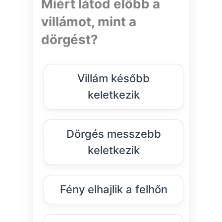
Miért látod előbb a
villámot, mint a
dörgést?
Villám később
keletkezik
Dörgés messzebb
keletkezik
Fény elhajlik a felhőn