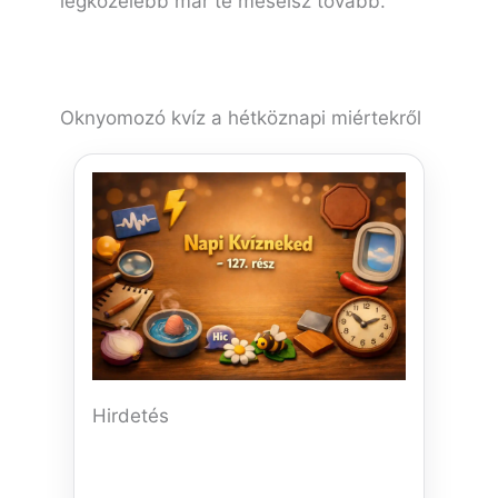
legközelebb már te mesélsz tovább.
Oknyomozó kvíz a hétköznapi miértekről
Hirdetés