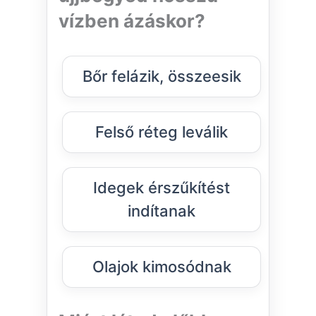
vízben ázáskor?
Bőr felázik, összeesik
Felső réteg leválik
Idegek érszűkítést
indítanak
Olajok kimosódnak