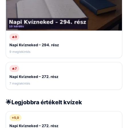
🔥
9
Napi Kvízneked – 294. rész
9 megtekintés
🔥
7
Napi Kvízneked – 272. rész
7 megtekintés
🌟
Legjobbra értékelt kvízek
⭐
5,0
Napi Kvízneked – 272. rész