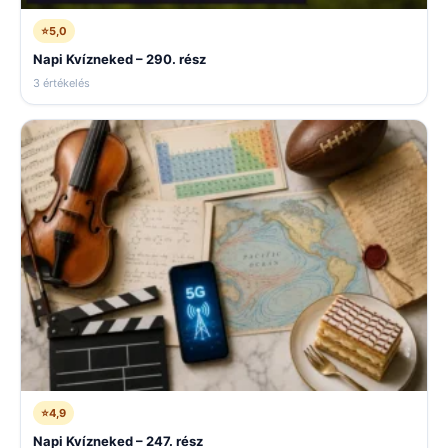
⭐
5,0
Napi Kvízneked – 290. rész
3 értékelés
⭐
4,9
Napi Kvízneked – 247. rész