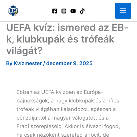
Skip
to
content
UEFA kvíz: ismered az EB-
k, klubkupák és trófeák
világát?
By
Kvízmester
/
december 9, 2025
Ebben az UEFA kvízben az Európa-
bajnokságok, a nagy klubkupák és a híres
trófeák világában kalandozol, egészen a
pénzdíjaktól a magyar válogatott és a
Fradi szerepléséig. Akkor is élvezni fogod,
ha csak nézőként szereted a focit, de