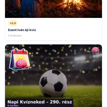
⭐
5,0
Szent Iván éji kvíz
4 értékelés