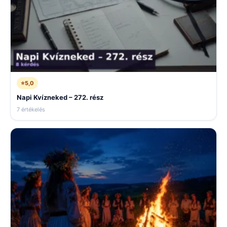
⭐
5,0
Napi Kvízneked – 272. rész
7 értékelés