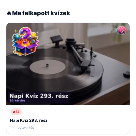
🔥
Ma felkapott kvízek
🔥
14
Napi Kvíz 293. rész
14 megtekintés