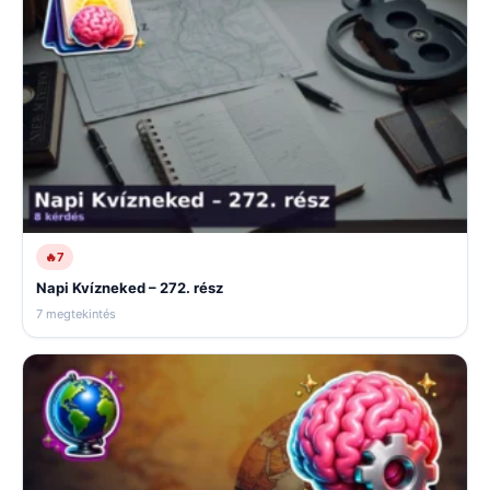
🔥
7
Napi Kvízneked – 272. rész
7 megtekintés