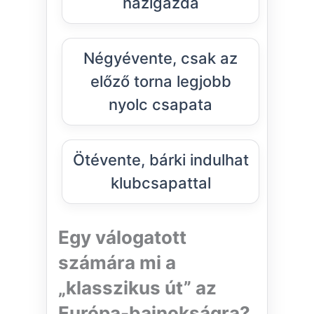
házigazda
Négyévente, csak az
előző torna legjobb
nyolc csapata
Ötévente, bárki indulhat
klubcsapattal
Egy válogatott
számára mi a
„klasszikus út” az
Európa-bajnokságra?