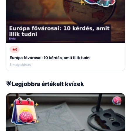
🔥
6
Európa fővárosai: 10 kérdés, amit illik tudni
6 megtekintés
🌟
Legjobbra értékelt kvízek