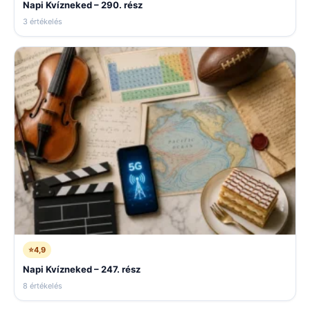
Napi Kvízneked – 290. rész
3 értékelés
⭐
4,9
Napi Kvízneked – 247. rész
8 értékelés