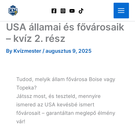
Skip
to
content
USA államai és fővárosaik
– kvíz 2. rész
By
Kvízmester
/
augusztus 9, 2025
Tudod, melyik állam fővárosa Boise vagy
Topeka?
Játssz most, és teszteld, mennyire
ismered az USA kevésbé ismert
fővárosait – garantáltan meglepő élmény
vár!