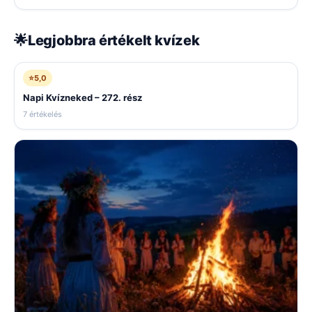
🌟
Legjobbra értékelt kvízek
⭐
5,0
Napi Kvízneked – 272. rész
7 értékelés