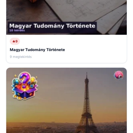
🔥
9
Magyar Tudomány Története
9 megtekintés