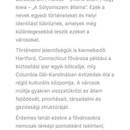
Iowa – „A Sólyomszem állama”. Ezek a
nevek egyedi történeteket és helyi
identitást tükröznek, amelyek még
különlegesebbé teszik ezeket a
városokat.
Történelmi jelentőségük is kiemelkedő.
Hartford, Connecticut fővárosa például a
biztosítási ipar egyik bölcsője, míg
Columbia Dél-Karolinában évtizedek óta a
régió kulturális központja. A városok
múltja gyakran visszatükrözi az állam
fejlődését, prioritásait, társadalmi és
gazdasági struktúráját.
Érdemes tehát ezekre a fővárosokra
nemcsak térképi pontokként tekinteni,