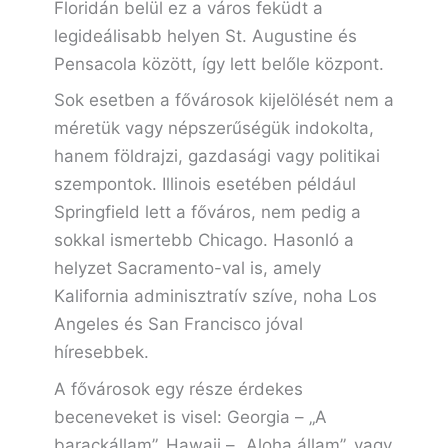
Floridán belül ez a város feküdt a
legideálisabb helyen St. Augustine és
Pensacola között, így lett belőle központ.
Sok esetben a fővárosok kijelölését nem a
méretük vagy népszerűségük indokolta,
hanem földrajzi, gazdasági vagy politikai
szempontok. Illinois esetében például
Springfield lett a főváros, nem pedig a
sokkal ismertebb Chicago. Hasonló a
helyzet Sacramento-val is, amely
Kalifornia adminisztratív szíve, noha Los
Angeles és San Francisco jóval
híresebbek.
A fővárosok egy része érdekes
beceneveket is visel: Georgia – „A
barackállam”, Hawaii – „Aloha állam”, vagy