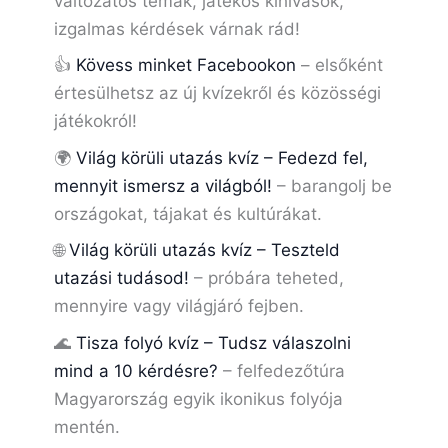
változatos témák, játékos kihívások,
izgalmas kérdések várnak rád!
👍
Kövess minket Facebookon
– elsőként
értesülhetsz az új kvízekről és közösségi
játékokról!
🌍
Világ körüli utazás kvíz – Fedezd fel,
mennyit ismersz a világból!
– barangolj be
országokat, tájakat és kultúrákat.
🌐
Világ körüli utazás kvíz – Teszteld
utazási tudásod!
– próbára teheted,
mennyire vagy világjáró fejben.
🌊
Tisza folyó kvíz – Tudsz válaszolni
mind a 10 kérdésre?
– felfedezőtúra
Magyarország egyik ikonikus folyója
mentén.