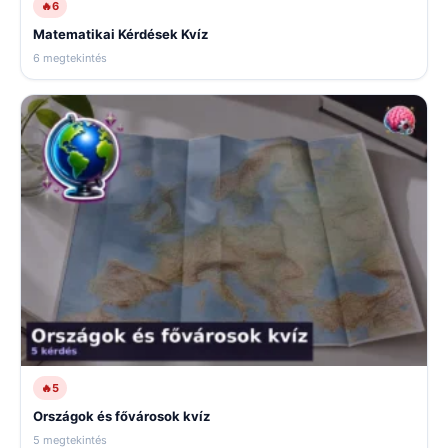
🔥
6
Matematikai Kérdések Kvíz
6 megtekintés
🔥
5
Országok és fővárosok kvíz
5 megtekintés