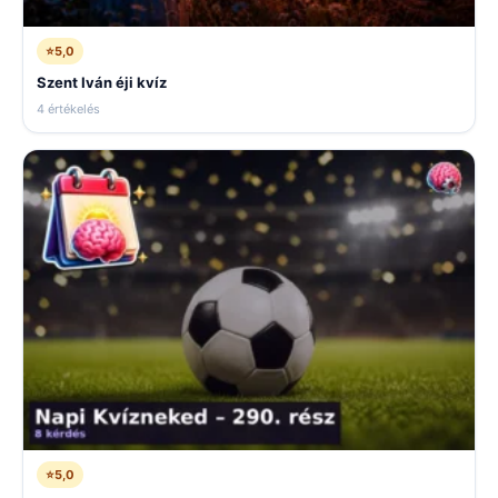
⭐
5,0
Szent Iván éji kvíz
4 értékelés
⭐
5,0