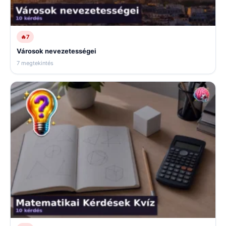
🔥
7
Városok nevezetességei
7 megtekintés