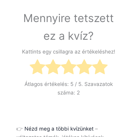
Mennyire tetszett
ez a kvíz?
Kattints egy csillagra az értékeléshez!
Átlagos értékelés:
5
/ 5. Szavazatok
száma:
2
👉
Nézd meg a többi kvízünket
–