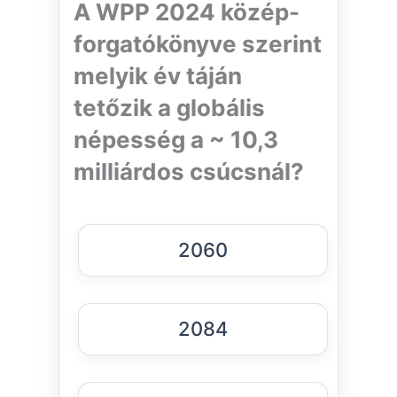
A WPP 2024 közép-
forgatókönyve szerint
melyik év táján
tetőzik a globális
népesség a ~ 10,3
milliárdos csúcsnál?
2060
2084