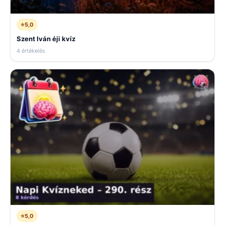
⭐
5,0
Szent Iván éji kvíz
4 értékelés
⭐
5,0