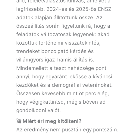
álló, feleletválasztós kihívás, amelyet a
legfrissebb, 2024-es és 2025-ös ENSZ-
adatok alapján állítottunk össze. Az
összeállítás során figyeltünk rá, hogy a
feladatok változatosak legyenek: akad
közöttük történelmi visszatekintés,
trendeket boncolgató kérdés és
villámgyors igaz-hamis állítás is.
Mindemellett a teszt nehézsége pont
annyi, hogy egyaránt lekösse a kíváncsi
kezdőket és a demográfiai veteránokat.
Összesen kevesebb mint öt perc elég,
hogy végigkattintsd, mégis bőven ad
gondolkodni valót.
🚀 Miért éri meg kitölteni?
Az eredmény nem pusztán egy pontszám.