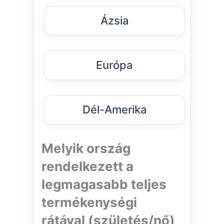
Ázsia
Európa
Dél-Amerika
Melyik ország
rendelkezett a
legmagasabb teljes
termékenységi
rátával (születés/nő)