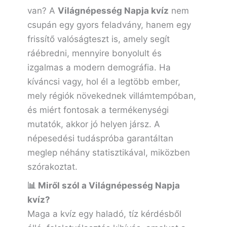
van? A
Világnépesség Napja kvíz
nem
csupán egy gyors feladvány, hanem egy
frissítő valóságteszt is, amely segít
ráébredni, mennyire bonyolult és
izgalmas a modern demográfia. Ha
kíváncsi vagy, hol él a legtöbb ember,
mely régiók növekednek villámtempóban,
és miért fontosak a termékenységi
mutatók, akkor jó helyen jársz. A
népesedési tudáspróba garantáltan
meglep néhány statisztikával, miközben
szórakoztat.
📊 Miről szól a Világnépesség Napja
kvíz?
Maga a kvíz egy haladó, tíz kérdésből