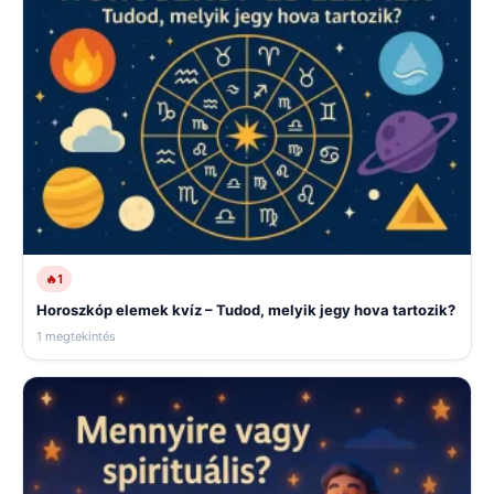
🔥
1
Horoszkóp elemek kvíz – Tudod, melyik jegy hova tartozik?
1 megtekintés