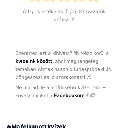
Átlagos értékelés:
5
/ 5. Szavazatok
száma:
2
Szeretted ezt a kihívást? 📚 Nézz körül a
kvízeink között
, ahol még rengeteg
témában várnak hasonló tudáspróbák! Jó
böngészést és jó szórakozást! 😉
Ne maradj le a legfrissebb kvízeinkről –
kövess minket a
Facebookon
! 👍😊
🔥
Ma felkapott kvízek