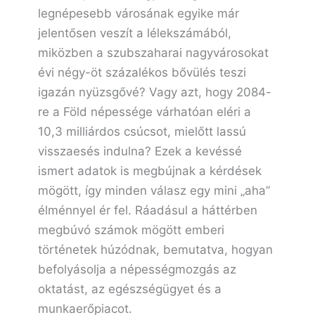
legnépesebb városának egyike már
jelentősen veszít a lélekszámából,
miközben a szubszaharai nagyvárosokat
évi négy-öt százalékos bővülés teszi
igazán nyüzsgővé? Vagy azt, hogy 2084-
re a Föld népessége várhatóan eléri a
10,3 milliárdos csúcsot, mielőtt lassú
visszaesés indulna? Ezek a kevéssé
ismert adatok is megbújnak a kérdések
mögött, így minden válasz egy mini „aha”
élménnyel ér fel. Ráadásul a háttérben
megbúvó számok mögött emberi
történetek húzódnak, bemutatva, hogyan
befolyásolja a népességmozgás az
oktatást, az egészségügyet és a
munkaerőpiacot.