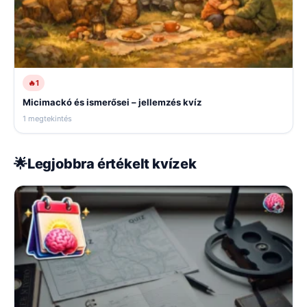
🔥
1
Micimackó és ismerősei – jellemzés kvíz
1 megtekintés
🌟
Legjobbra értékelt kvízek