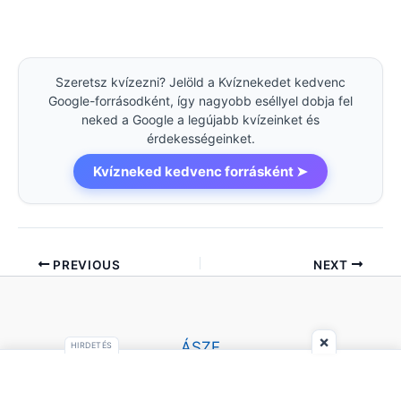
Szeretsz kvízezni? Jelöld a Kvíznekedet kedvenc
Google-forrásodként, így nagyobb eséllyel dobja fel
neked a Google a legújabb kvízeinket és
érdekességeinket.
Kvízneked kedvenc forrásként ➤
PREVIOUS
NEXT
×
ÁSZF
HIRDETÉS
Impresszum
Adatvédelmi Tájékoztató