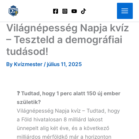
Skip
to
content
Világnépesség Napja kvíz
– Teszteld a demográfiai
tudásod!
By
Kvízmester
/
július 11, 2025
❓ Tudtad, hogy 1 perc alatt 150 új ember
születik?
Világnépesség Napja kvíz – Tudtad, hogy
a Föld hivatalosan 8 milliárd lakost
ünnepelt alig két éve, és a következő
milliárdos mérföldkő már a horizonton