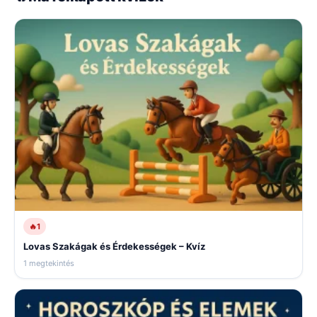
🔥
1
Lovas Szakágak és Érdekességek – Kvíz
1 megtekintés