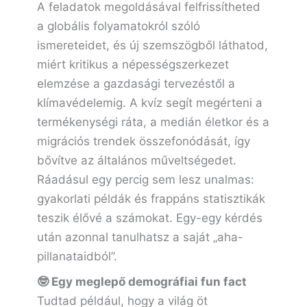
A feladatok megoldásával felfrissítheted
a globális folyamatokról szóló
ismereteidet, és új szemszögből láthatod,
miért kritikus a népességszerkezet
elemzése a gazdasági tervezéstől a
klímavédelemig. A kvíz segít megérteni a
termékenységi ráta, a medián életkor és a
migrációs trendek összefonódását, így
bővítve az általános műveltségedet.
Ráadásul egy percig sem lesz unalmas:
gyakorlati példák és frappáns statisztikák
teszik élővé a számokat. Egy-egy kérdés
után azonnal tanulhatsz a saját „aha-
pillanataidból”.
🤓 Egy meglepő demográfiai fun fact
Tudtad például, hogy a világ öt