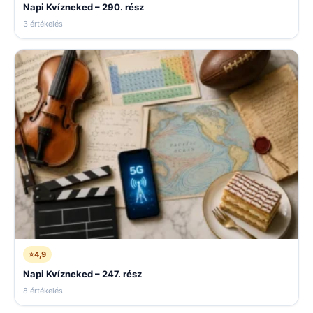
Napi Kvízneked – 290. rész
3 értékelés
⭐
4,9
Napi Kvízneked – 247. rész
8 értékelés