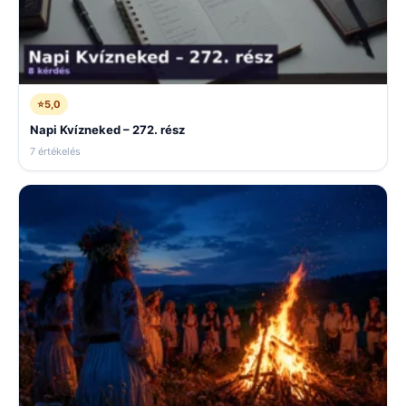
⭐
5,0
Napi Kvízneked – 272. rész
7 értékelés