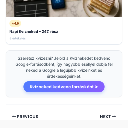
⭐
4,9
Napi Kvízneked – 247. rész
8 értékelés
Szeretsz kvízezni? Jelöld a Kvíznekedet kedvenc
Google-forrásodként, így nagyobb eséllyel dobja fel
neked a Google a legújabb kvízeinket és
érdekességeinket.
Kvízneked kedvenc forrásként ➤
PREVIOUS
NEXT