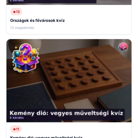
🔥
13
Országok és fővárosok kvíz
13 megtekintés
🔥
11
Kemény dió: vegyes műveltségi kvíz