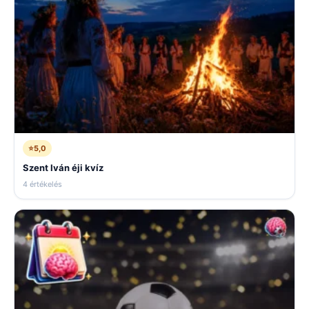
⭐
5,0
Szent Iván éji kvíz
4 értékelés