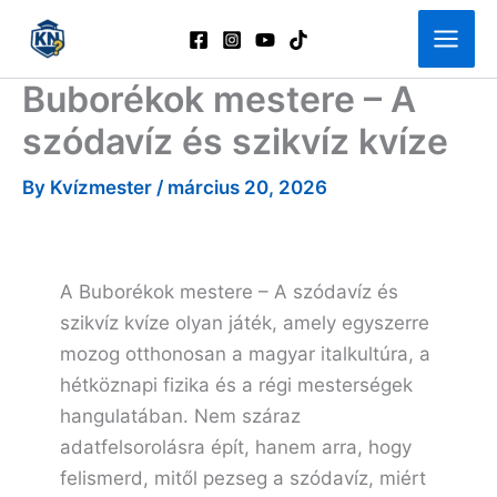
Skip
to
content
Buborékok mestere – A
szódavíz és szikvíz kvíze
By
Kvízmester
/
március 20, 2026
A Buborékok mestere – A szódavíz és
szikvíz kvíze olyan játék, amely egyszerre
mozog otthonosan a magyar italkultúra, a
hétköznapi fizika és a régi mesterségek
hangulatában. Nem száraz
adatfelsorolásra épít, hanem arra, hogy
felismerd, mitől pezseg a szódavíz, miért