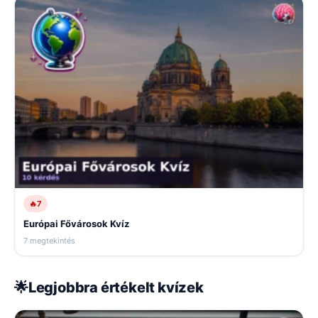
🔥
7
Európai Fővárosok Kvíz
7 megtekintés
🌟
Legjobbra értékelt kvízek