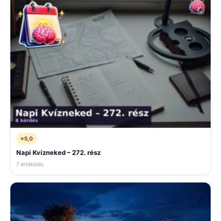
⭐
5,0
Napi Kvízneked – 272. rész
7 értékelés