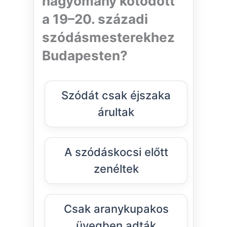
hagyomány kötődött
a 19–20. századi
szódásmesterekhez
Budapesten?
Szódát csak éjszaka
árultak
A szódáskocsi előtt
zenéltek
Csak aranykupakos
üvegben adták