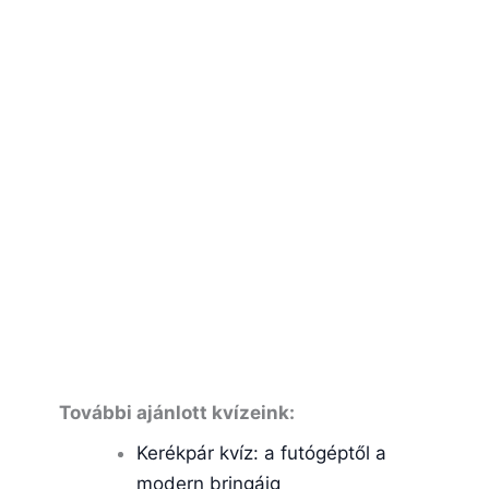
További ajánlott kvízeink:
Kerékpár kvíz: a futógéptől a
modern bringáig