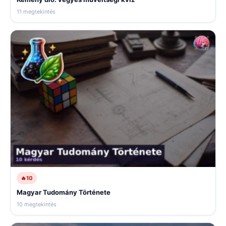
11 megtekintés
🔥
10
Magyar Tudomány Története
10 megtekintés