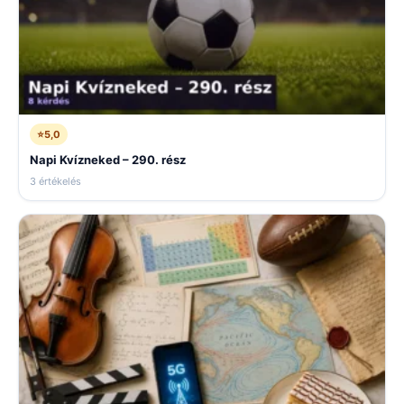
⭐
5,0
Napi Kvízneked – 290. rész
3 értékelés