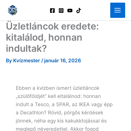
Skip
to
content
Üzletláncok eredete:
kitalálod, honnan
indultak?
By
Kvízmester
/
január 16, 2026
Ebben a kvízben ismert üzletláncok
„szülőföldjét” kell eltalálnod: honnan
indult a Tesco, a SPAR, az IKEA vagy épp
a Decathlon? Rövid, pörgős kérdések
jönnek, néha egy kis kakukktojással és
meglepő néveredettel. Akkor fogod