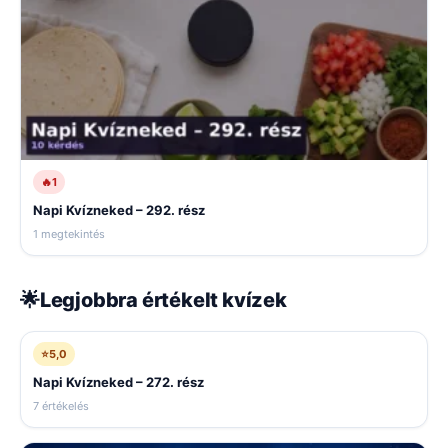
🔥
1
Napi Kvízneked – 292. rész
1 megtekintés
🌟
Legjobbra értékelt kvízek
⭐
5,0
Napi Kvízneked – 272. rész
7 értékelés