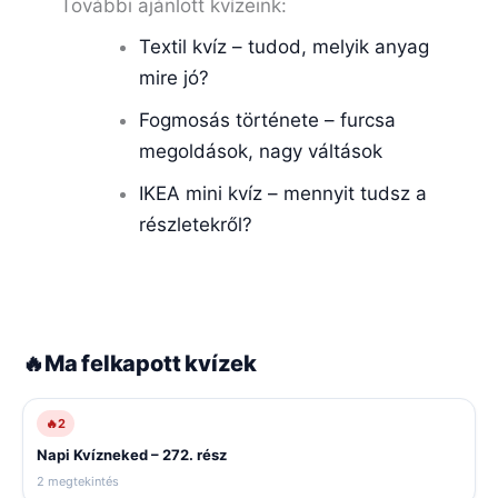
További ajánlott kvízeink:
Textil kvíz – tudod, melyik anyag
mire jó?
Fogmosás története – furcsa
megoldások, nagy váltások
IKEA mini kvíz – mennyit tudsz a
részletekről?
🔥
Ma felkapott kvízek
🔥
2
Napi Kvízneked – 272. rész
2 megtekintés