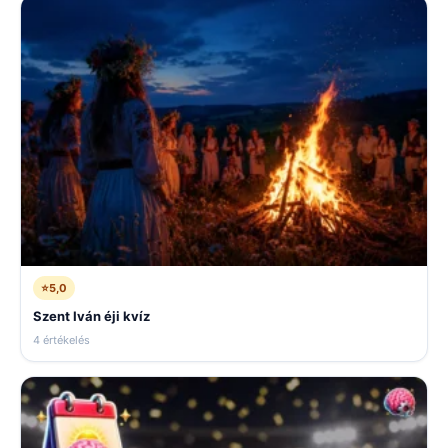
⭐
5,0
Szent Iván éji kvíz
4 értékelés