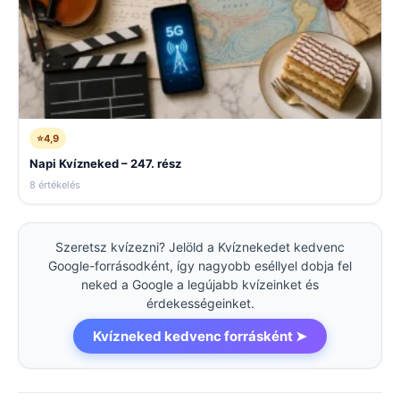
⭐
4,9
Napi Kvízneked – 247. rész
8 értékelés
Szeretsz kvízezni? Jelöld a Kvíznekedet kedvenc
Google-forrásodként, így nagyobb eséllyel dobja fel
neked a Google a legújabb kvízeinket és
érdekességeinket.
Kvízneked kedvenc forrásként ➤