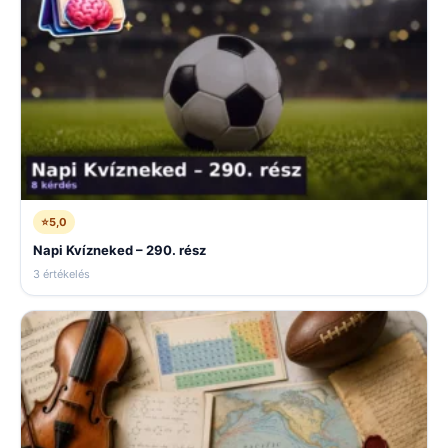
⭐
5,0
Napi Kvízneked – 290. rész
3 értékelés