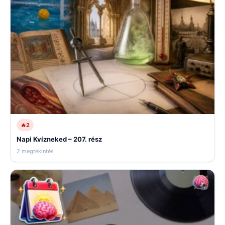
🔥
2
Napi Kvízneked – 207. rész
2 megtekintés