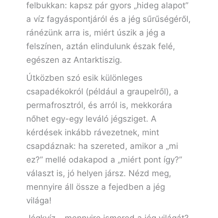
felbukkan: kapsz pár gyors „hideg alapot”
a víz fagyáspontjáról és a jég sűrűségéről,
ránézünk arra is, miért úszik a jég a
felszínen, aztán elindulunk észak felé,
egészen az Antarktiszig.
Útközben szó esik különleges
csapadékokról (például a graupelről), a
permafrosztról, és arról is, mekkorára
nőhet egy-egy leváló jégsziget. A
kérdések inkább rávezetnek, mint
csapdáznak: ha szereted, amikor a „mi
ez?” mellé odakapod a „miért pont így?”
választ is, jó helyen jársz. Nézd meg,
mennyire áll össze a fejedben a jég
világa!