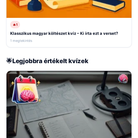
🔥
1
Klasszikus magyar költészet kvíz – Ki írta ezt a verset?
1 megtekintés
🌟
Legjobbra értékelt kvízek