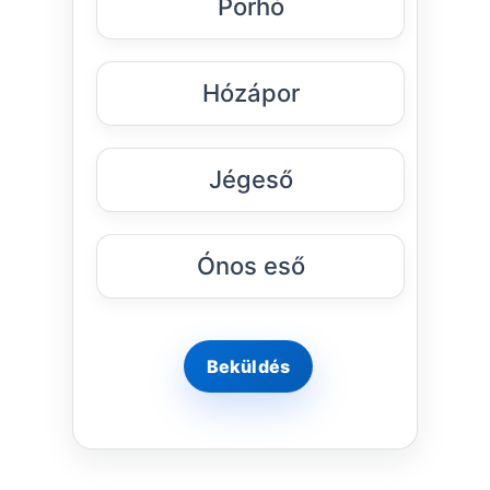
Porhó
Hózápor
Jégeső
Ónos eső