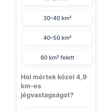
30–40 km²
40–50 km²
60 km² felett
Hol mértek közel 4,9
km-es
jégvastagságot?