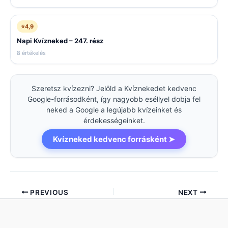
⭐
4,9
Napi Kvízneked – 247. rész
8 értékelés
Szeretsz kvízezni? Jelöld a Kvíznekedet kedvenc
Google-forrásodként, így nagyobb eséllyel dobja fel
neked a Google a legújabb kvízeinket és
érdekességeinket.
Kvízneked kedvenc forrásként ➤
PREVIOUS
NEXT