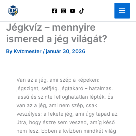
Skip
to
content
Jégkvíz – mennyire
ismered a jég világát?
By
Kvízmester
/
január 30, 2026
Van az a jég, ami szép a képeken:
jégsziget, selfjég, jégtakaró – hatalmas,
lassú és szinte felfoghatatlan lépték. És
van az a jég, ami nem szép, csak
veszélyes: a fekete jég, ami úgy tapad az
útra, hogy észre sem veszed, amíg késő
nem lesz. Ebben a kvízben mindkét világ