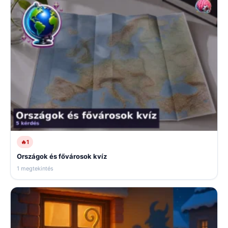
🔥
1
Országok és fővárosok kvíz
1 megtekintés