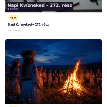
⭐
5,0
Napi Kvízneked – 272. rész
7 értékelés