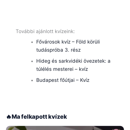
További ajánlott kvízeink:
Fővárosok kvíz – Föld körüli
tudáspróba 3. rész
Hideg és sarkvidéki övezetek: a
túlélés mesterei – kvíz
Budapest főútjai – Kvíz
🔥
Ma felkapott kvízek