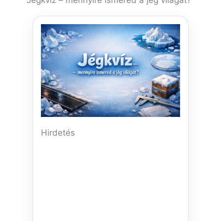
Jégkvíz – mennyire ismered a jég világát?
Hirdetés