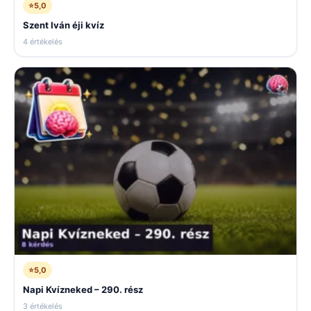
⭐
5,0
Szent Iván éji kvíz
4 értékelés
⭐
5,0
Napi Kvízneked – 290. rész
3 értékelés