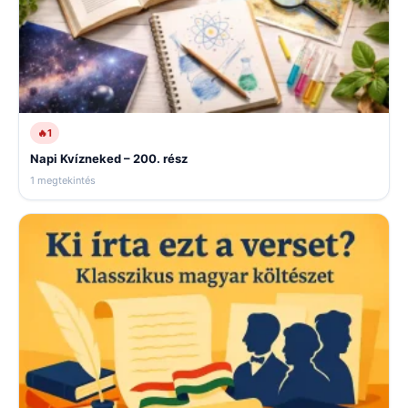
🔥
1
Napi Kvízneked – 200. rész
1 megtekintés