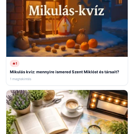
🔥
1
Mikulás kvíz: mennyire ismered Szent Miklóst és társait?
1 megtekintés