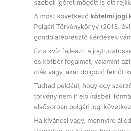
szóbeli ígéret mögött is ott rejlik
A most következő
kötelmi jogi 
Polgári Törvénykönyv (2013. évi 
gondolatébresztő kérdések várn
Ez a kvíz fejleszti a jogtudatos
és kötbér fogalmát, valamint azt
diák vagy, akár dolgozó felnőttk
Tudtad például, hogy egy szerz
törvény nem ír elő írásbeli fo
elsősorban polgári jogi követke
Ha kíváncsi vagy, mennyire állod