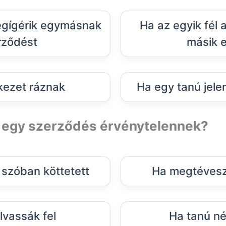
egígérik egymásnak
Ha az egyik fél a
rződést
másik e
 kezet ráznak
Ha egy tanú jelen
ő egy szerződés érvénytelennek?
szóban köttetett
Ha megtéveszt
vassák fel
Ha tanú nél