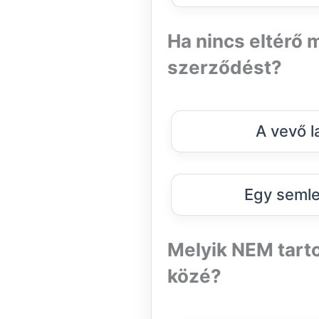
Ha nincs eltérő m
szerződést?
A vevő l
Egy semle
Melyik NEM tart
közé?