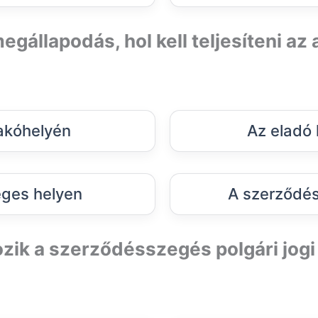
egállapodás, hol kell teljesíteni az
akóhelyén
Az eladó 
ges helyen
A szerződés
ozik a szerződésszegés polgári jog