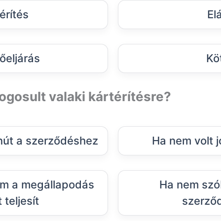
érítés
Elá
őeljárás
Kö
ogosult valaki kártérítésre?
nút a szerződéshez
Ha nem volt j
em a megállapodás
Ha nem szób
 teljesít
szerző