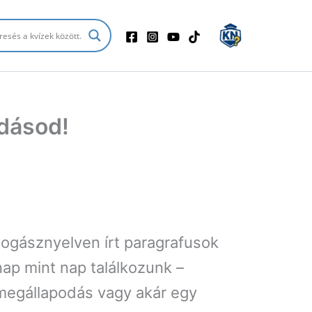
udásod!
jogásznyelven írt paragrafusok
nap mint nap találkozunk –
 megállapodás vagy akár egy