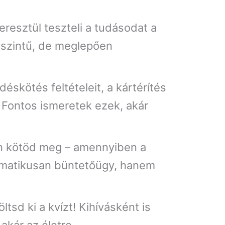
eresztül teszteli a tudásodat a
ő szintű, de meglepően
éskötés feltételeit, a kártérítés
. Fontos ismeretek ezek, akár
an kötöd meg – amennyiben a
tomatikusan büntetőügy, hanem
tsd ki a kvízt! Kihívásként is