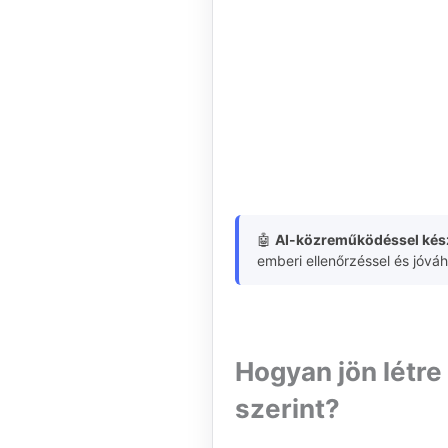
🤖
AI-közreműködéssel kész
emberi ellenőrzéssel és jóvá
Hogyan jön létr
szerint?