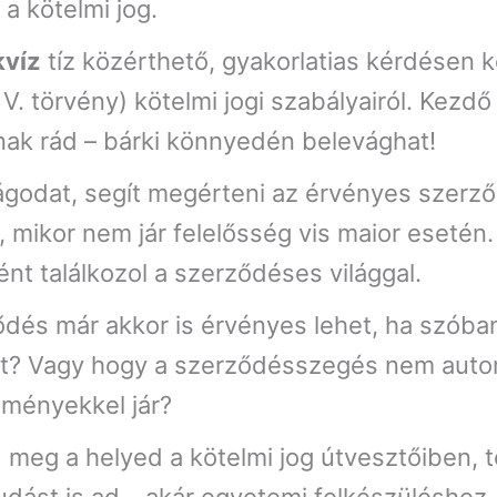
 a kötelmi jog.
kvíz
tíz közérthető, gyakorlatias kérdésen k
V. törvény) kötelmi jogi szabályairól. Kezd
ak rád – bárki könnyedén belevághat!
ságodat, segít megérteni az érvényes szerződ
, mikor nem jár felelősség vis maior esetén
ént találkozol a szerződéses világgal.
ődés már akkor is érvényes lehet, ha szób
rmát? Vagy hogy a szerződésszegés nem au
zményekkel jár?
 meg a helyed a kötelmi jog útvesztőiben, töl