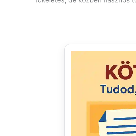
tökéletes, de közben hasznos tu