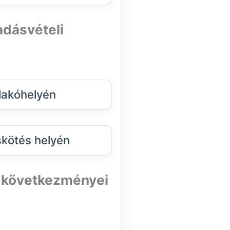
 adásvételi
lakóhelyén
kötés helyén
i következményei