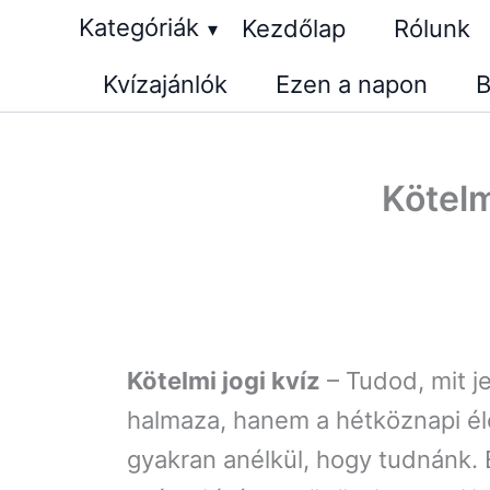
Skip
Kategóriák
Kezdőlap
Rólunk
▾
to
Kvízajánlók
Ezen a napon
B
content
Kötelm
Kötelmi jogi kvíz
– Tudod, mit j
halmaza, hanem a hétköznapi éle
gyakran anélkül, hogy tudnánk. 