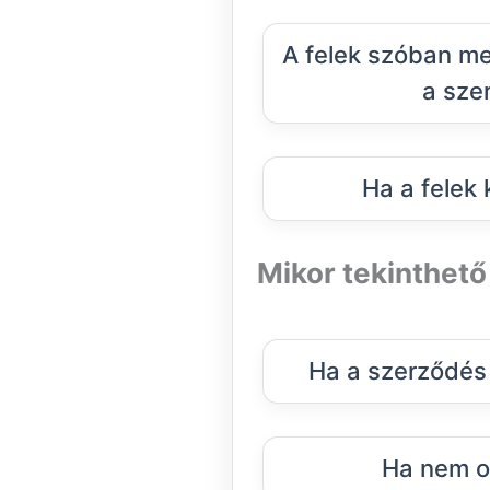
A felek szóban m
a sze
Ha a felek
Mikor tekinthet
Ha a szerződés 
Ha nem ol