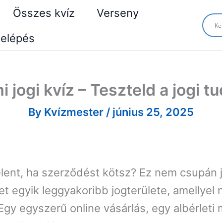
Összes kvíz
Verseny
elépés
i jogi kvíz – Teszteld a jogi t
By
Kvízmester
/
június 25, 2025
elent, ha szerződést kötsz? Ez nem csupán 
t egyik leggyakoribb jogterülete, amellyel 
Egy egyszerű online vásárlás, egy albérleti