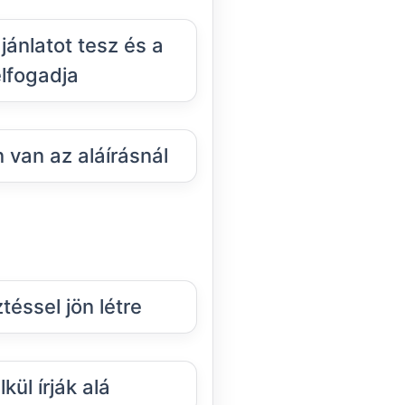
jánlatot tesz és a
lfogadja
 van az aláírásnál
éssel jön létre
kül írják alá