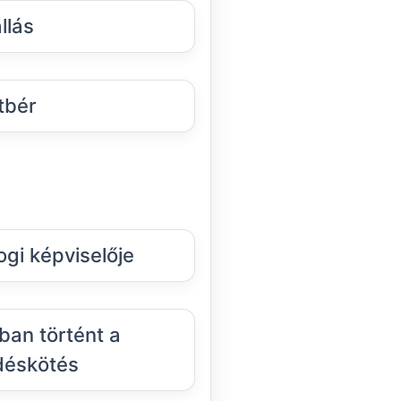
llás
tbér
ogi képviselője
an történt a
déskötés