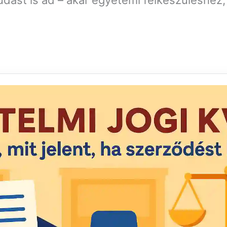
dást is ad – akár egyetemi felkészüléshez, 