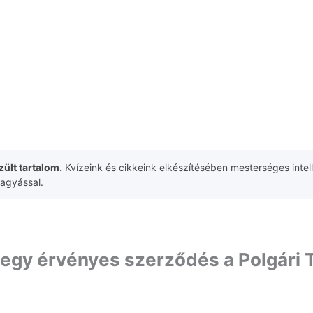
ült tartalom.
Kvízeink és cikkeink elkészítésében mesterséges intell
hagyással.
e egy érvényes szerződés a Polgári