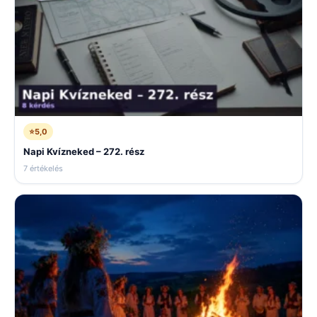
⭐
5,0
Napi Kvízneked – 272. rész
7 értékelés