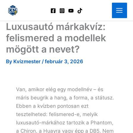
Skip
to
content
Luxusautó márkakvíz:
felismered a modellek
mögött a nevet?
By
Kvízmester
/
február 3, 2026
Van, amikor elég egy modellnév – és
máris beugrik a hang, a forma, a státusz.
Ebben a kvízben pontosan ezt
tesztelheted: felismered-e, melyik
luxusautó-márkához tartozik a Phantom,
a Chiron, a Huayra vagy épp a DB5. Nem