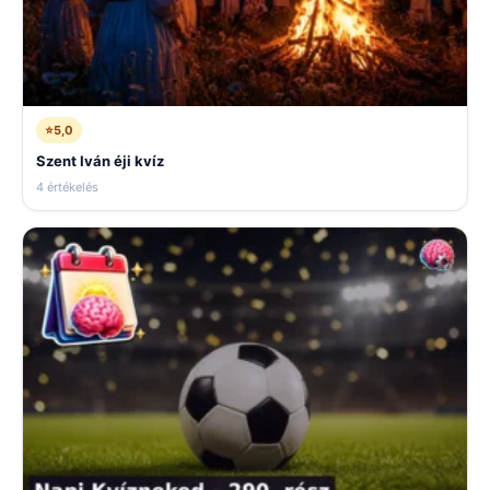
⭐
5,0
Szent Iván éji kvíz
4 értékelés