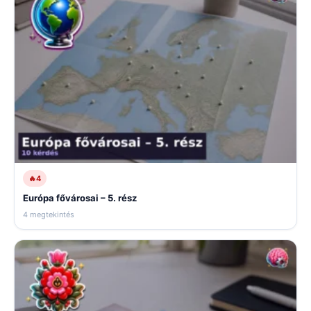
🔥
4
Európa fővárosai – 5. rész
4 megtekintés