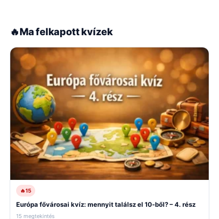
🔥
Ma felkapott kvízek
🔥
15
Európa fővárosai kvíz: mennyit találsz el 10-ből? – 4. rész
15 megtekintés