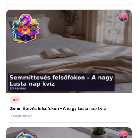
🔥
7
Semmittevés felsőfokon – A nagy Lusta nap kvíz
7 megtekintés