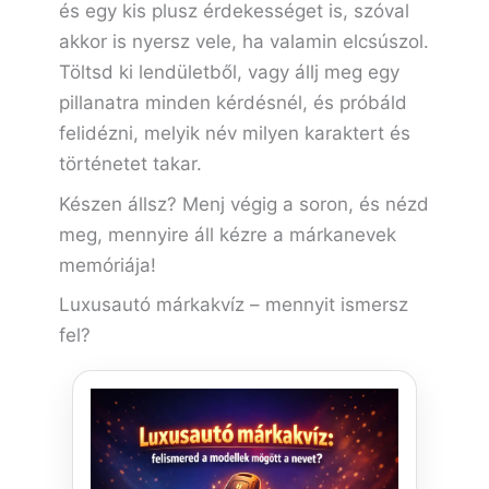
és egy kis plusz érdekességet is, szóval
akkor is nyersz vele, ha valamin elcsúszol.
Töltsd ki lendületből, vagy állj meg egy
pillanatra minden kérdésnél, és próbáld
felidézni, melyik név milyen karaktert és
történetet takar.
Készen állsz? Menj végig a soron, és nézd
meg, mennyire áll kézre a márkanevek
memóriája!
Luxusautó márkakvíz – mennyit ismersz
fel?