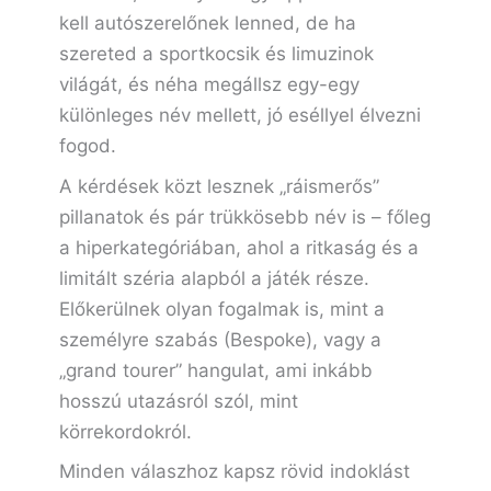
kell autószerelőnek lenned, de ha
szereted a sportkocsik és limuzinok
világát, és néha megállsz egy-egy
különleges név mellett, jó eséllyel élvezni
fogod.
A kérdések közt lesznek „ráismerős”
pillanatok és pár trükkösebb név is – főleg
a hiperkategóriában, ahol a ritkaság és a
limitált széria alapból a játék része.
Előkerülnek olyan fogalmak is, mint a
személyre szabás (Bespoke), vagy a
„grand tourer” hangulat, ami inkább
hosszú utazásról szól, mint
körrekordokról.
Minden válaszhoz kapsz rövid indoklást