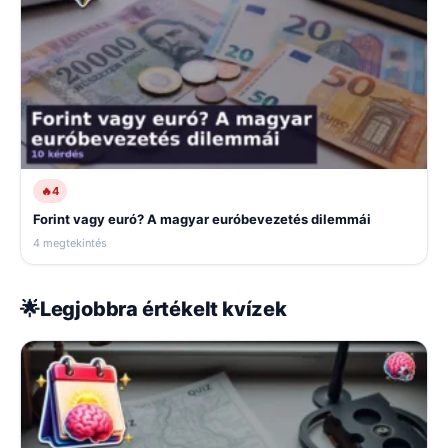
🔥
4
Forint vagy euró? A magyar euróbevezetés dilemmái
4 megtekintés
🌟
Legjobbra értékelt kvízek