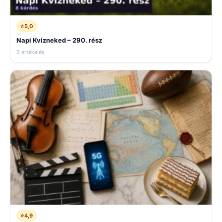
⭐
5,0
Napi Kvízneked – 290. rész
3 értékelés
⭐
4,9