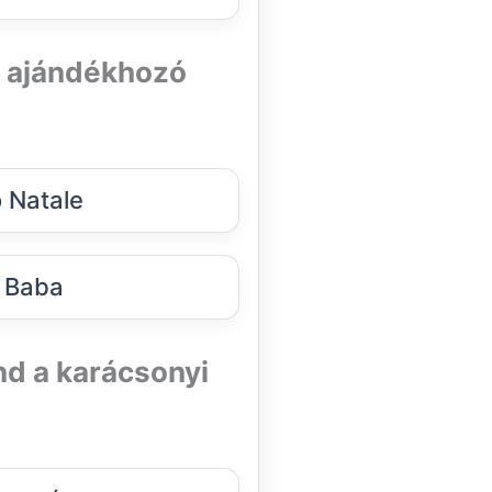
i ajándékhozó
 Natale
 Baba
d a karácsonyi