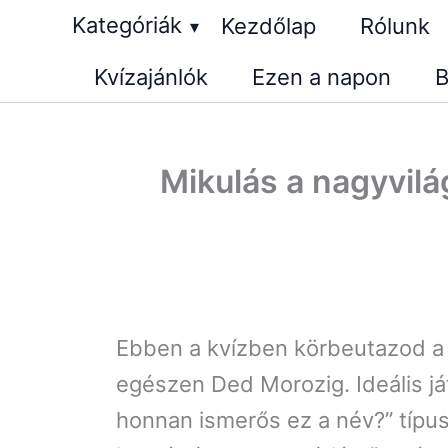
Skip
Kategóriák
Kezdőlap
Rólunk
▾
to
Kvízajánlók
Ezen a napon
B
content
Mikulás a nagyvilá
Ebben a kvízben körbeutazod a 
egészen Ded Morozig. Ideális já
honnan ismerős ez a név?” típusú 