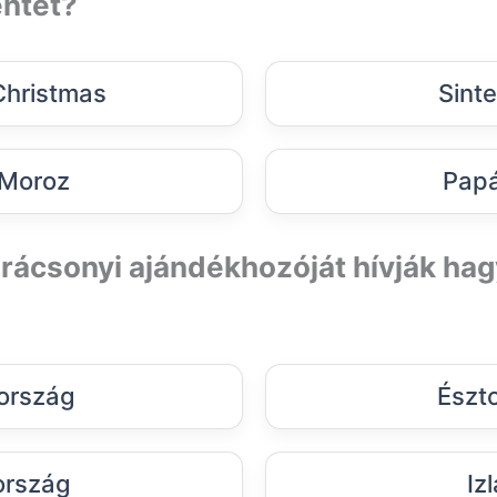
ntet?
Christmas
Sinte
Moroz
Papá
arácsonyi ajándékhozóját hívják h
ország
Észt
ország
Iz