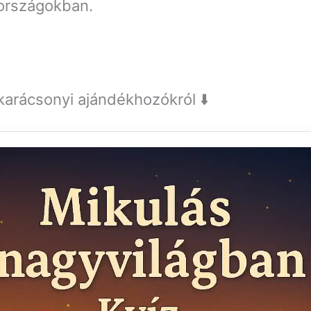
 országokban.
 karácsonyi ajándékhozókról ⬇️