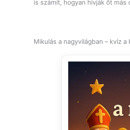
is számít, hogyan hívják őt más
Mikulás a nagyvilágban – kvíz a