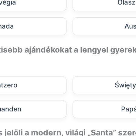
végia
Olasz
nada
Aus
kisebb ajándékokat a lengyel gyer
tzero
Święty
manden
Papá
jelöli a modern, világi „Santa” sze