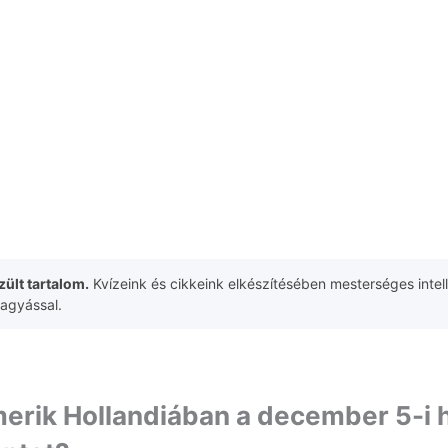
ült tartalom.
Kvízeink és cikkeink elkészítésében mesterséges intell
hagyással.
merik Hollandiában a december 5-