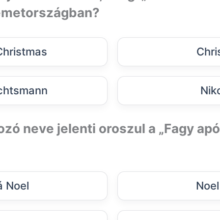
émetországban?
Christmas
Chri
chtsmann
Nik
zó neve jelenti oroszul a „Fagy apó
 Noel
Noel