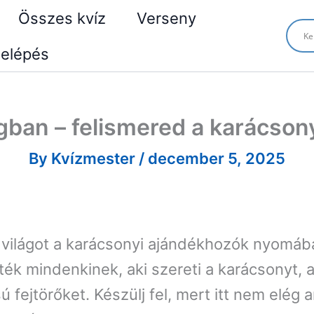
Összes kvíz
Verseny
elépés
gban – felismered a karácson
By
Kvízmester
/
december 5, 2025
világot a karácsonyi ajándékhozók nyomában
ték mindenkinek, aki szereti a karácsonyt, 
fejtörőket. Készülj fel, mert itt nem elég an