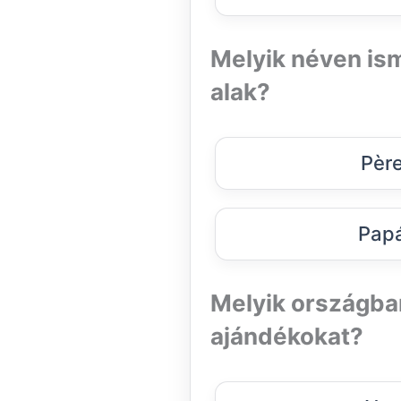
Melyik néven is
alak?
Père
Papá
Melyik országba
ajándékokat?