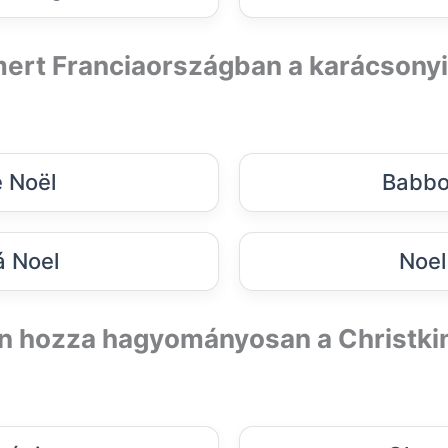
mert Franciaországban a karácsony
 Noël
Babbo
 Noel
Noel
n hozza hagyományosan a Christkin