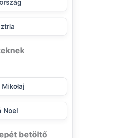
ország
ztria
ekeknek
 Mikołaj
 Noel
repét betöltő