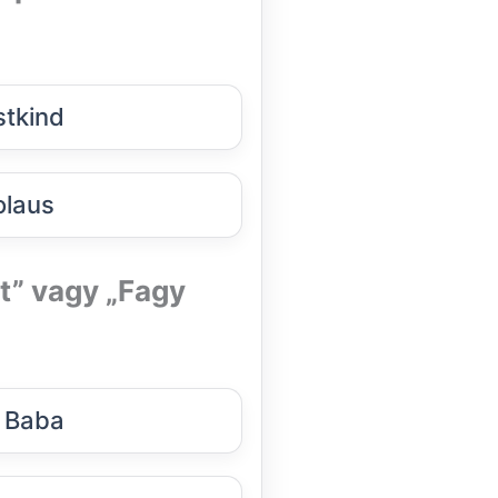
stkind
olaus
t” vagy „Fagy
 Baba