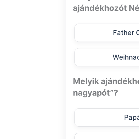
ajándékhozót N
Father 
Weihna
Melyik ajándékho
nagyapót”?
Papá