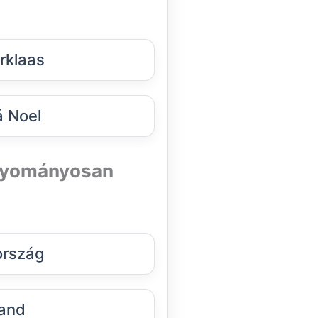
rklaas
 Noel
agyományosan
ország
land