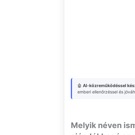
🤖
AI-közreműködéssel kész
emberi ellenőrzéssel és jóvá
Melyik néven is