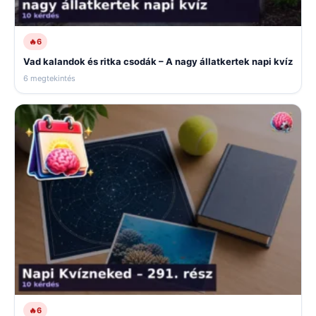
🔥
6
Vad kalandok és ritka csodák – A nagy állatkertek napi kvíz
6 megtekintés
🔥
6