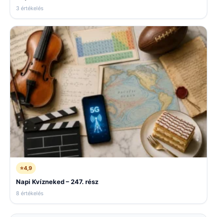
3 értékelés
⭐
4,9
Napi Kvízneked – 247. rész
8 értékelés