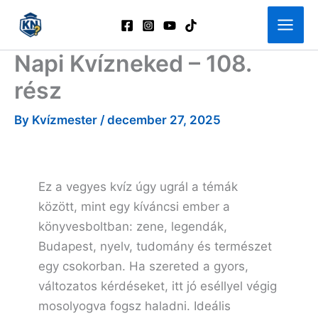
Skip
to
content
Napi Kvízneked – 108.
rész
By
Kvízmester
/
december 27, 2025
Ez a vegyes kvíz úgy ugrál a témák
között, mint egy kíváncsi ember a
könyvesboltban: zene, legendák,
Budapest, nyelv, tudomány és természet
egy csokorban. Ha szereted a gyors,
változatos kérdéseket, itt jó eséllyel végig
mosolyogva fogsz haladni. Ideális