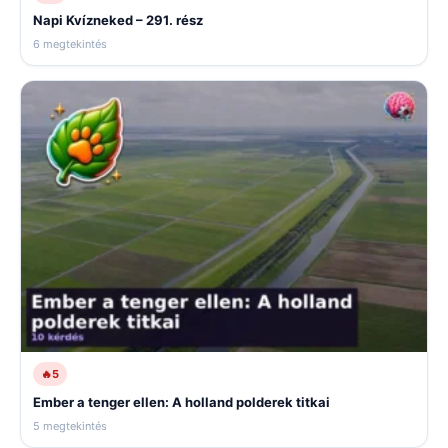
Napi Kvízneked – 291. rész
6 megtekintés
🔥
5
Ember a tenger ellen: A holland polderek titkai
5 megtekintés