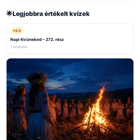
🌟
Legjobbra értékelt kvízek
⭐
5,0
Napi Kvízneked – 272. rész
7 értékelés