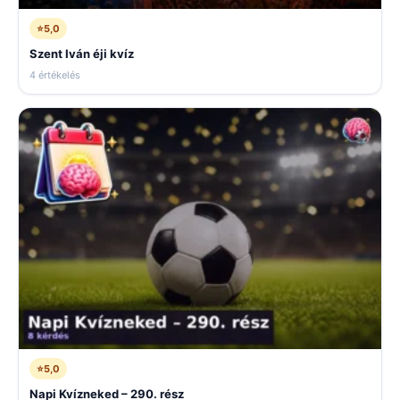
⭐
5,0
Szent Iván éji kvíz
4 értékelés
⭐
5,0
Napi Kvízneked – 290. rész