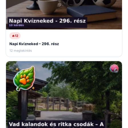
🔥
12
Napi Kvízneked – 296. rész
12 megtekintés