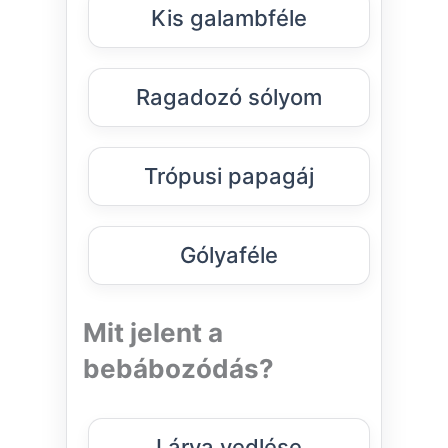
Kis galambféle
Ragadozó sólyom
Trópusi papagáj
Gólyaféle
Mit jelent a
bebábozódás?
Lárva vedlése