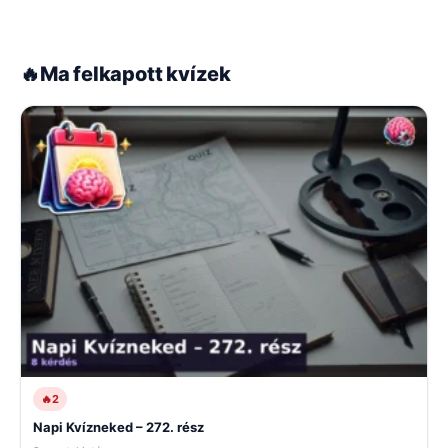
🔥
Ma felkapott kvízek
🔥
2
Napi Kvízneked – 272. rész