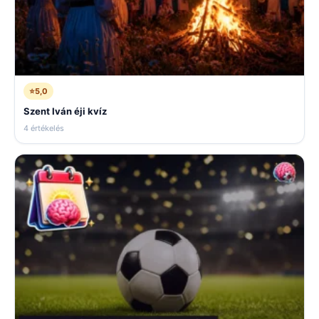
⭐
5,0
Szent Iván éji kvíz
4 értékelés