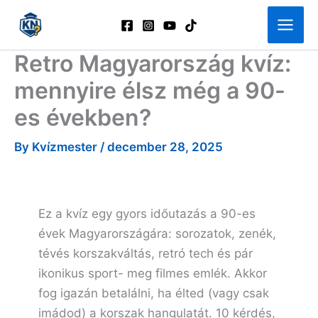
Skip
to
content
Retro Magyarország kvíz:
mennyire élsz még a 90-
es években?
By
Kvízmester
/
december 28, 2025
Ez a kvíz egy gyors időutazás a 90-es
évek Magyarországára: sorozatok, zenék,
tévés korszakváltás, retró tech és pár
ikonikus sport- meg filmes emlék. Akkor
fog igazán betalálni, ha élted (vagy csak
imádod) a korszak hangulatát. 10 kérdés,