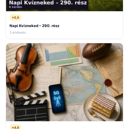
⭐
5,0
Napi Kvízneked – 290. rész
3 értékelés
⭐
4,9