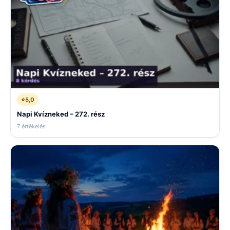
⭐
5,0
Napi Kvízneked – 272. rész
7 értékelés