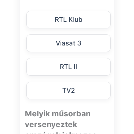
RTL Klub
Viasat 3
RTL II
TV2
Melyik műsorban
versenyeztek