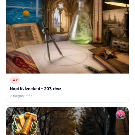
🔥
2
Napi Kvízneked – 207. rész
2 megtekintés