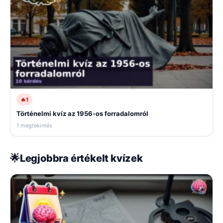
🔥
1
Történelmi kvíz az 1956-os forradalomról
1 megtekintés
🌟
Legjobbra értékelt kvízek