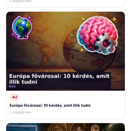
2 megtekintés
🔥
2
Európa fővárosai: 10 kérdés, amit illik tudni
2 megtekintés