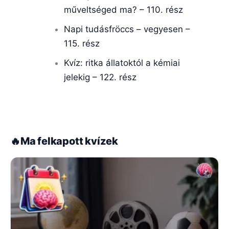
műveltséged ma? – 110. rész
Napi tudásfröccs – vegyesen –
115. rész
Kvíz: ritka állatoktól a kémiai
jelekig – 122. rész
🔥
Ma felkapott kvízek