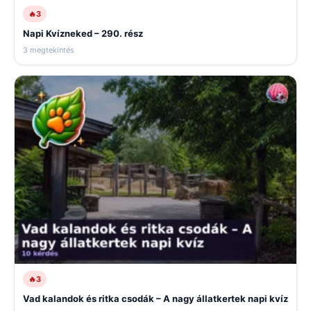
🔥
3
Napi Kvízneked – 290. rész
3 megtekintés
🔥
3
Vad kalandok és ritka csodák – A nagy állatkertek napi kvíz