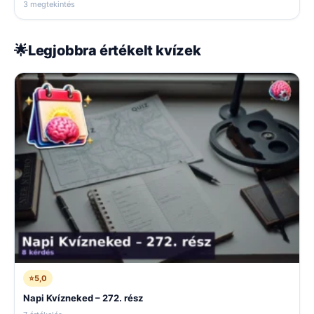
3 megtekintés
🌟
Legjobbra értékelt kvízek
⭐
5,0
Napi Kvízneked – 272. rész