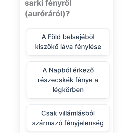
sarki fényről
(auróráról)?
A Föld belsejéből
kiszökő láva fénylése
A Napból érkező
részecskék fénye a
légkörben
Csak villámlásból
származó fényjelenség