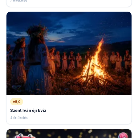
7 értékelés
⭐
5,0
Szent Iván éji kvíz
4 értékelés