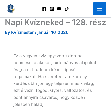
Skip
to
content
Napi Kvízneked – 128. rész
By
Kvízmester
/
január 16, 2026
Ez a vegyes kvíz egyszerre dob be
népmesei alakokat, tudományos alapokat
és „na ezt tudnom kéne” típusú
fogalmakat. Ha szereted, amikor egy
kérdés után jön egy teljesen másik világ,
ezt élvezni fogod. Gyors, változatos, és
pont annyira csavaros, hogy közben
jólesően haladj.