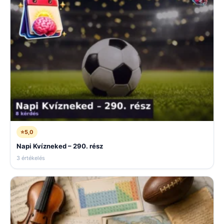
⭐
5,0
Napi Kvízneked – 290. rész
3 értékelés