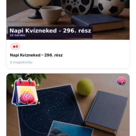
🔥
6
Napi Kvízneked – 296. rész
6 megtekintés