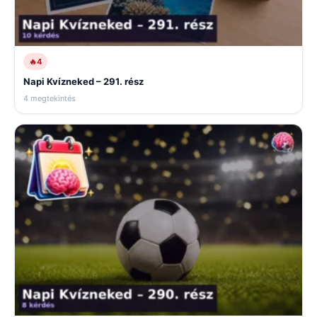
🔥
4
Napi Kvízneked – 291. rész
4 megtekintés