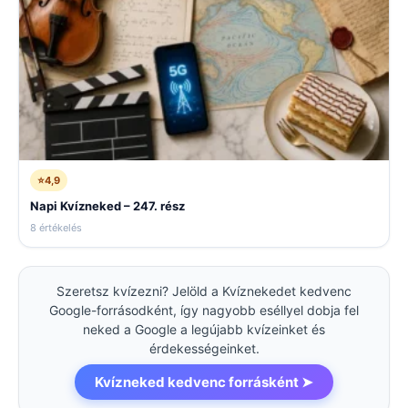
⭐
4,9
Napi Kvízneked – 247. rész
8 értékelés
Szeretsz kvízezni? Jelöld a Kvíznekedet kedvenc
Google-forrásodként, így nagyobb eséllyel dobja fel
neked a Google a legújabb kvízeinket és
érdekességeinket.
Kvízneked kedvenc forrásként ➤