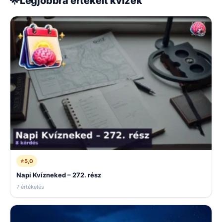
🌟
Legjobbra értékelt kvízek
⭐
5,0
Napi Kvízneked – 272. rész
7 értékelés