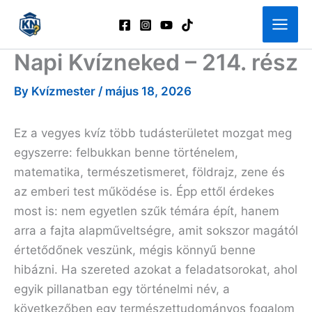
Skip
to
content
Napi Kvízneked – 214. rész
By
Kvízmester
/
május 18, 2026
Ez a vegyes kvíz több tudásterületet mozgat meg
egyszerre: felbukkan benne történelem,
matematika, természetismeret, földrajz, zene és
az emberi test működése is. Épp ettől érdekes
most is: nem egyetlen szűk témára épít, hanem
arra a fajta alapműveltségre, amit sokszor magától
értetődőnek veszünk, mégis könnyű benne
hibázni. Ha szereted azokat a feladatsorokat, ahol
egyik pillanatban egy történelmi név, a
következőben egy természettudományos fogalom