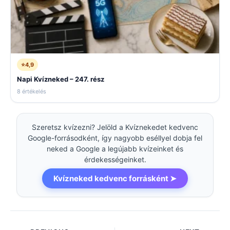
⭐
4,9
Napi Kvízneked – 247. rész
8 értékelés
Szeretsz kvízezni? Jelöld a Kvíznekedet kedvenc
Google-forrásodként, így nagyobb eséllyel dobja fel
neked a Google a legújabb kvízeinket és
érdekességeinket.
Kvízneked kedvenc forrásként ➤