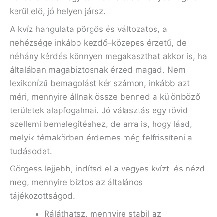
kerül elő, jó helyen jársz.
A kvíz hangulata pörgős és változatos, a
nehézsége inkább kezdő–közepes érzetű, de
néhány kérdés könnyen megakaszthat akkor is, ha
általában magabiztosnak érzed magad. Nem
lexikonízű bemagolást kér számon, inkább azt
méri, mennyire állnak össze benned a különböző
területek alapfogalmai. Jó választás egy rövid
szellemi bemelegítéshez, de arra is, hogy lásd,
melyik témakörben érdemes még felfrissíteni a
tudásodat.
Görgess lejjebb, indítsd el a vegyes kvízt, és nézd
meg, mennyire biztos az általános
tájékozottságod.
Ráláthatsz, mennyire stabil az