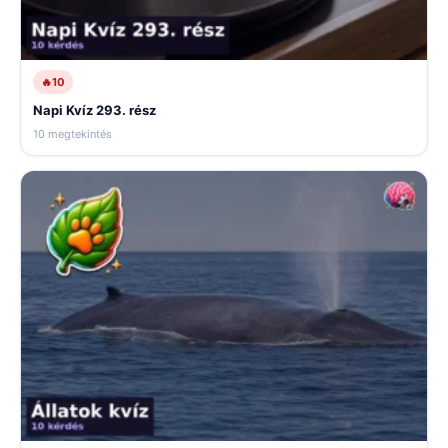
🔥
10
Napi Kvíz 293. rész
10 megtekintés