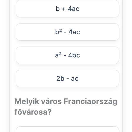
b + 4ac
b² - 4ac
a² - 4bc
2b - ac
Melyik város Franciaország
fővárosa?