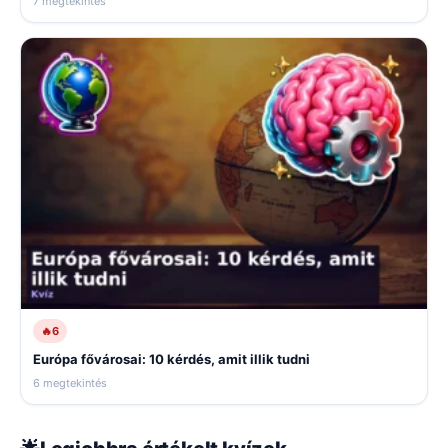
7 megtekintés
🔥
6
Európa fővárosai: 10 kérdés, amit illik tudni
6 megtekintés