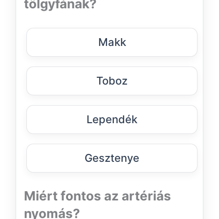
tölgyfának?
Makk
Toboz
Lependék
Gesztenye
Miért fontos az artériás
nyomás?