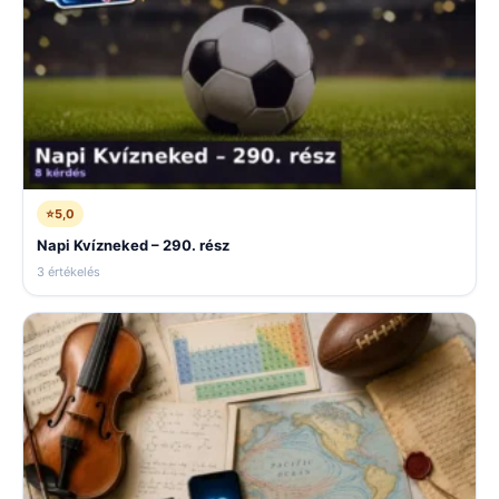
⭐
5,0
Napi Kvízneked – 290. rész
3 értékelés