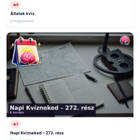
🔥
9
Állatok kvíz
9 megtekintés
🔥
7
Napi Kvízneked – 272. rész