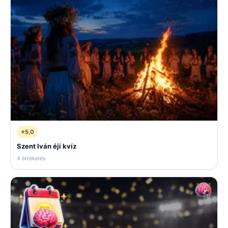
⭐
5,0
Szent Iván éji kvíz
4 értékelés