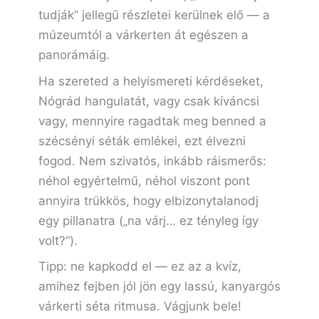
tudják” jellegű részletei kerülnek elő — a
múzeumtól a várkerten át egészen a
panorámáig.
Ha szereted a helyismereti kérdéseket,
Nógrád hangulatát, vagy csak kíváncsi
vagy, mennyire ragadtak meg benned a
szécsényi séták emlékei, ezt élvezni
fogod. Nem szivatós, inkább ráismerős:
néhol egyértelmű, néhol viszont pont
annyira trükkös, hogy elbizonytalanodj
egy pillanatra („na várj… ez tényleg így
volt?”).
Tipp: ne kapkodd el — ez az a kvíz,
amihez fejben jól jön egy lassú, kanyargós
várkerti séta ritmusa. Vágjunk bele!