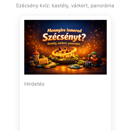
Szécsény kvíz: kastély, várkert, panoráma
Hirdetés