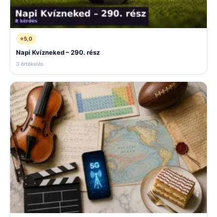
⭐
5,0
Napi Kvízneked – 290. rész
3 értékelés