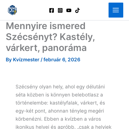
Skip
to
content
Mennyire ismered
Szécsényt? Kastély,
várkert, panoráma
By
Kvízmester
/
február 6, 2026
Szécsény olyan hely, ahol egy délutáni
séta közben is könnyen belebotlasz a
történelembe: kastélyfalak, várkert, és
egy-két pont, ahonnan tényleg megéri
körbenézni. Ebben a kvízben a város
ikonikus helyei és apróbb, „csak a helyiek