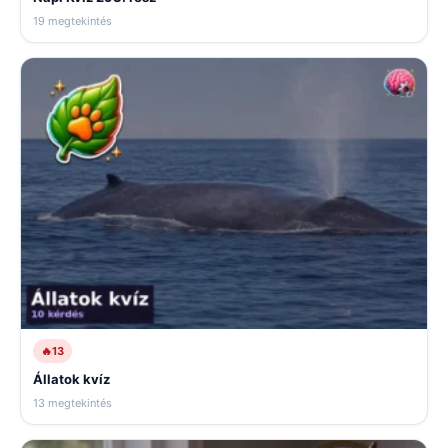
19 megtekintés
🔥
13
Állatok kvíz
13 megtekintés