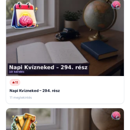
🔥
11
Napi Kvízneked – 294. rész
11 megtekintés