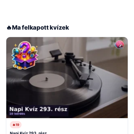
🔥
Ma felkapott kvízek
🔥
19
Napi Kvíz 293. rész