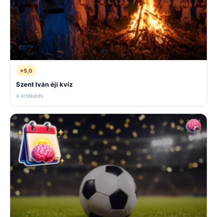
⭐
5,0
Szent Iván éji kvíz
4 értékelés