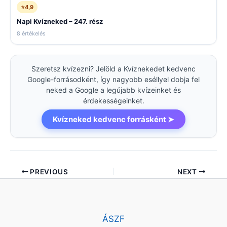
⭐
4,9
Napi Kvízneked – 247. rész
8 értékelés
Szeretsz kvízezni? Jelöld a Kvíznekedet kedvenc
Google-forrásodként, így nagyobb eséllyel dobja fel
neked a Google a legújabb kvízeinket és
érdekességeinket.
Kvízneked kedvenc forrásként ➤
PREVIOUS
NEXT
ÁSZF