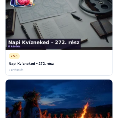
⭐
5,0
Napi Kvízneked – 272. rész
7 értékelés