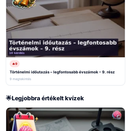
🔥
9
Történelmi időutazás – legfontosabb évszámok – 9. rész
9 megtekintés
🌟
Legjobbra értékelt kvízek