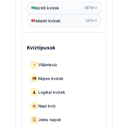
Kezdő kvízek
(879+)
Haladó kvízek
(411+)
Kvíztípusok
⚡
Villámkvíz
📷
Képes kvízek
♟️
Logikai kvízek
📅
Napi kvíz
🗓️
Jeles napok