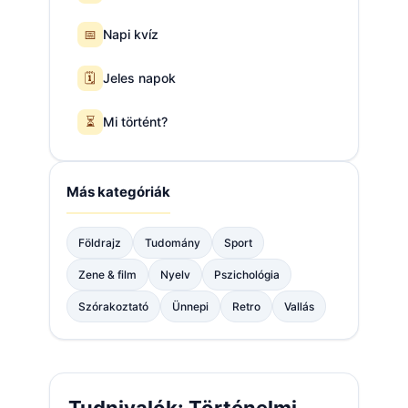
📅
Napi kvíz
🗓️
Jeles napok
⏳
Mi történt?
Más kategóriák
Földrajz
Tudomány
Sport
Zene & film
Nyelv
Pszichológia
Szórakoztató
Ünnepi
Retro
Vallás
Tudnivalók: Történelmi