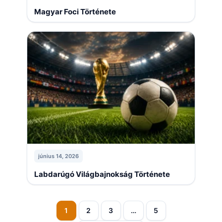
Magyar Foci Története
június 14, 2026
Labdarúgó Világbajnokság Története
1
2
3
…
5