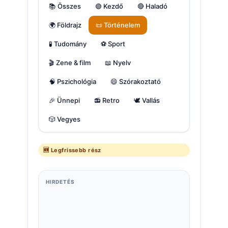
📚 Összes
🟢 Kezdő
🔴 Haladó
🌍 Földrajz
📜 Történelem
🧪 Tudomány
⚽ Sport
🎬 Zene & film
📖 Nyelv
🧠 Pszichológia
😄 Szórakoztató
🎉 Ünnepi
📻 Retro
🕊️ Vallás
🎲 Vegyes
🆕 Legfrissebb rész
HIRDETÉS