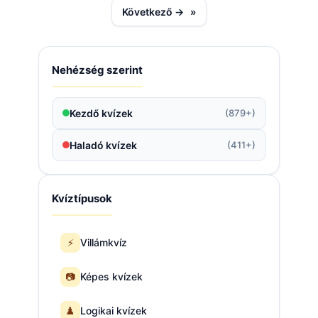
Következő →
»
Nehézség szerint
Kezdő kvízek
(879+)
Haladó kvízek
(411+)
Kvíztípusok
⚡
Villámkvíz
📷
Képes kvízek
♟️
Logikai kvízek