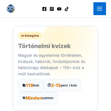
Skip
to
content
📜 Kategória
Történelmi kvízek
Magyar és egyetemes történelem,
királyok, háborúk, fordulópontok és
hétköznapi életképek – 119+ kvíz a
múlt kedvelőinek.
119
3-15
📚
kvíz
⏱️
perc / kvíz
Minden
🎯
szinten