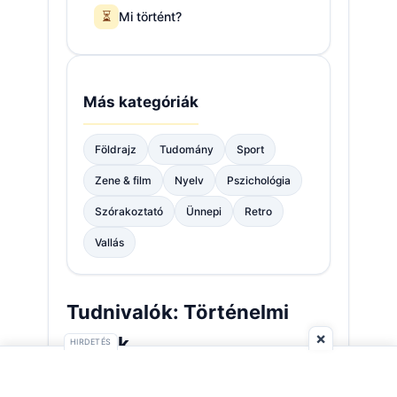
⏳
Mi történt?
Más kategóriák
Földrajz
Tudomány
Sport
Zene & film
Nyelv
Pszichológia
Szórakoztató
Ünnepi
Retro
Vallás
Tudnivalók: Történelmi
×
kvízek
HIRDETÉS