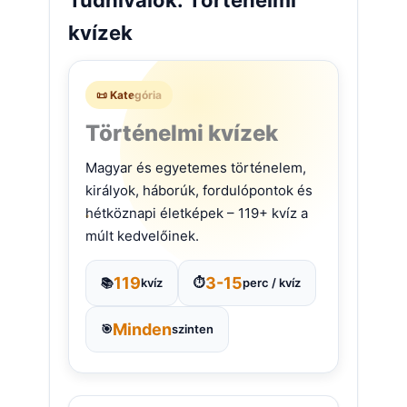
kvízek
📜 Kategória
Történelmi kvízek
Magyar és egyetemes történelem,
királyok, háborúk, fordulópontok és
hétköznapi életképek – 119+ kvíz a
múlt kedvelőinek.
119
3-15
📚
kvíz
⏱️
perc / kvíz
Minden
🎯
szinten