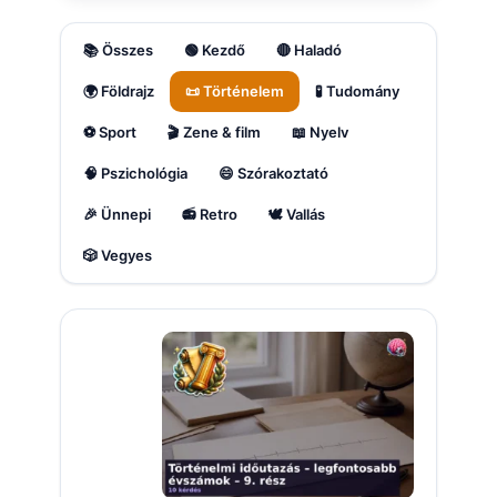
📚 Összes
🟢 Kezdő
🔴 Haladó
🌍 Földrajz
📜 Történelem
🧪 Tudomány
⚽ Sport
🎬 Zene & film
📖 Nyelv
🧠 Pszichológia
😄 Szórakoztató
🎉 Ünnepi
📻 Retro
🕊️ Vallás
🎲 Vegyes