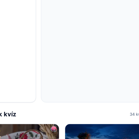
k kvíz
34 k