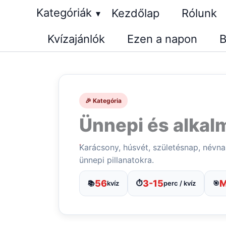
Skip
Kategóriák
Kezdőlap
Rólunk
▾
to
Kvízajánlók
Ezen a napon
B
content
🎉 Kategória
Ünnepi és alkalm
Karácsony, húsvét, születésnap, névn
ünnepi pillanatokra.
56
3-15
M
📚
kvíz
⏱️
perc / kvíz
🎯