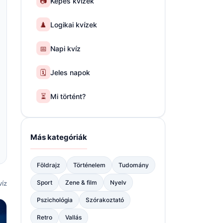
📷
Képes kvízek
♟️
Logikai kvízek
📅
Napi kvíz
🗓️
Jeles napok
⏳
Mi történt?
Más kategóriák
Földrajz
Történelem
Tudomány
Sport
Zene & film
Nyelv
víz
Pszichológia
Szórakoztató
Retro
Vallás