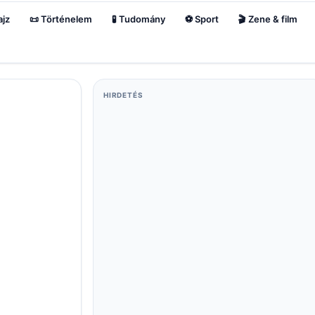
ajz
📜 Történelem
🧪 Tudomány
⚽ Sport
🎬 Zene & film
HIRDETÉS