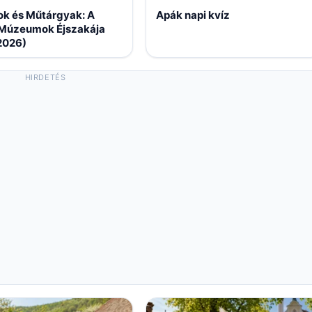
ok és Műtárgyak: A
Apák napi kvíz
Múzeumok Éjszakája
2026)
HIRDETÉS