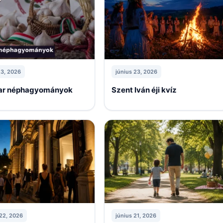
23, 2026
június 23, 2026
r néphagyományok
Szent Iván éji kvíz
 22, 2026
június 21, 2026