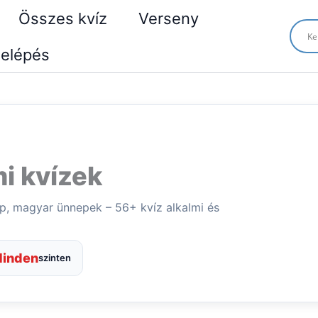
Összes kvíz
Verseny
elépés
i kvízek
ap, magyar ünnepek – 56+ kvíz alkalmi és
inden
szinten