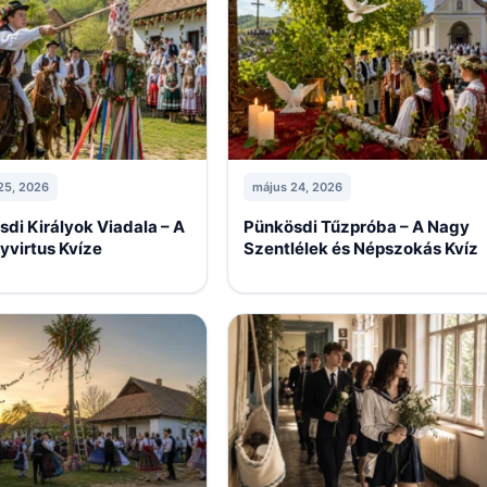
25, 2026
május 24, 2026
di Királyok Viadala – A
Pünkösdi Tűzpróba – A Nagy
yvirtus Kvíze
Szentlélek és Népszokás Kvíz