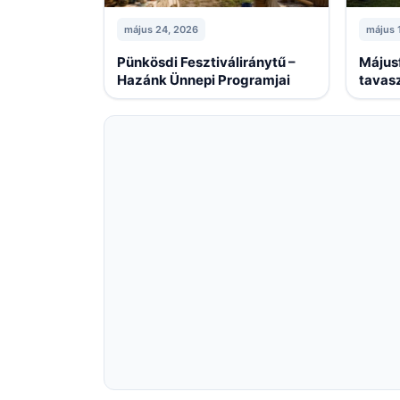
május 24, 2026
május 
Pünkösdi Fesztiváliránytű –
Májusf
Hazánk Ünnepi Programjai
tavas