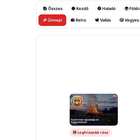
📚 Összes
🟢 Kezdő
🔴 Haladó
🌍 Földr
🎉 Ünnepi
📻 Retro
🕊️ Vallás
🎲 Vegyes
🆕 Legfrissebb rész