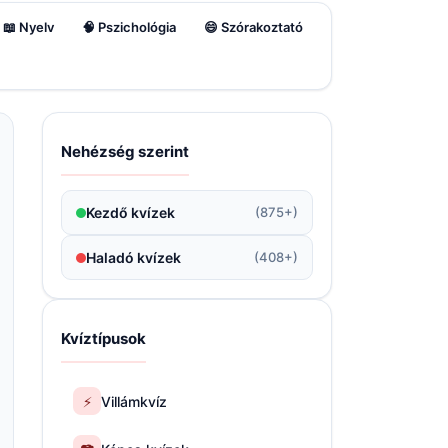
📖 Nyelv
🧠 Pszichológia
😄 Szórakoztató
Nehézség szerint
Kezdő kvízek
(875+)
Haladó kvízek
(408+)
Kvíztípusok
⚡
Villámkvíz