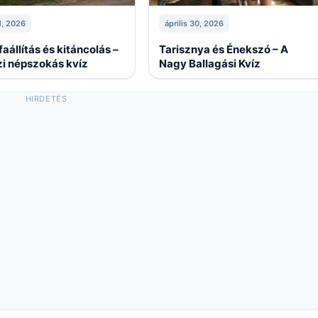
1, 2026
április 30, 2026
aállítás és kitáncolás –
Tarisznya és Énekszó – A
zi népszokás kvíz
Nagy Ballagási Kvíz
HIRDETÉS